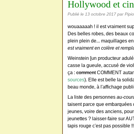
Hollywood et ciné
ativ
Publié le
13 octobre 2017
par Pipi
e
Co
wouaaaaah ! il est vraiment su
mm
Des belles robes, des beaux co
ons
plein plein de... maquillages en
est vraiment en colère et remp
Weinstein [un producteur adulé qu
casse la gueule, accusé de viols
ça :
comment
COMMENT autant d
SV
sources
). Elle est belle la sol
P
beau monde, à l'affichage pub
Ne
La liste des personnes
au-cour
pas
taisent parce que embarquées 
cop
jeunes, voire des anciens, pourq
ier
jeunettes ? laisser-faire sur A
tapis rouge c'est pas possible !
ni