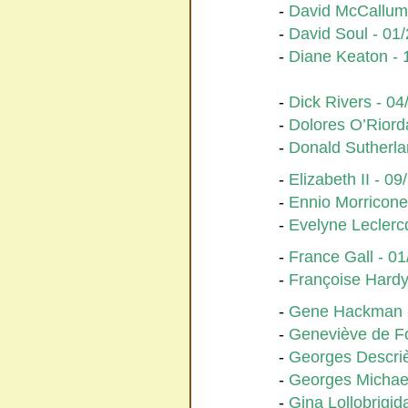
-
David McCallum
-
David Soul - 01
-
Diane Keaton - 
-
Dick Rivers - 0
-
Dolores O’Riord
-
Donald Sutherla
-
Elizabeth II - 0
-
Ennio Morricone
-
Evelyne Leclerc
-
France Gall - 0
-
Françoise Hardy
-
Gene Hackman 
-
Geneviève de F
-
Georges Descriè
-
Georges Michael
-
Gina Lollobrigid