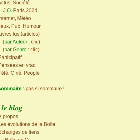
Actus, Société
-
J.O.
Paris 2024
Internet, Météo
Jeux, Pub, Humour
Livres lus (articles)
ar Auteur :
clic
)
par Genre :
clic
)
articipatif
Pensées en vrac
Télé, Ciné, People
sommaire :
pas si sommaire !
le blog
À propos
Les évolutions de la Boîte
Échanges de liens
La Boîte en Or