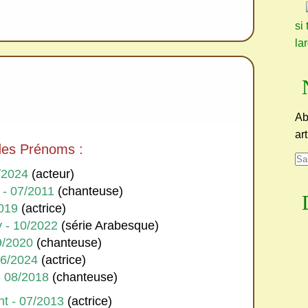
si 
la
Ab
ar
 des Prénoms :
/2024
(acteur)
- 07/2011
(chanteuse)
019
(actrice)
 - 10/2022
(série Arabesque)
9/2020
(chanteuse)
06/2024
(actrice)
- 08/2018
(chanteuse)
nt - 07/2013
(actrice)