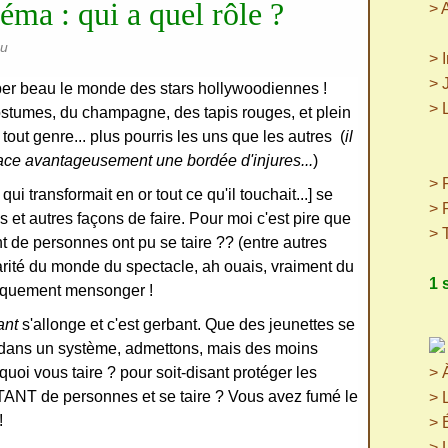
ma : qui a quel rôle ?
> 
ou
> 
> 
per beau le monde des stars hollywoodiennes !
> 
stumes, du champagne, des tapis rouges, et plein
(p
 tout genre... plus pourris les uns que les autres
(
il
(
lace avantageusement une bordée d'injures...
)
> P
i transformait en or tout ce qu'il touchait...] se
> 
 et autres façons de faire. Pour moi c'est pire que
> 
e personnes ont pu se taire ?? (entre autres
idarité du monde du spectacle, ah ouais, vraiment du
1 
liquement mensonger !
ant
s'allonge et c'est gerbant. Que des jeunettes se
dans un système, admettons, mais des moins
uoi vous taire ? pour soit-disant protéger les
> 
UTANT de personnes et se taire ? Vous avez fumé le
> 
!!
> 
> 