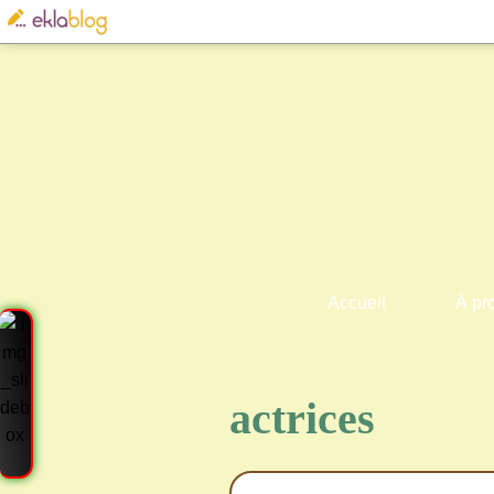
Accueil
À pr
actrices
Cre