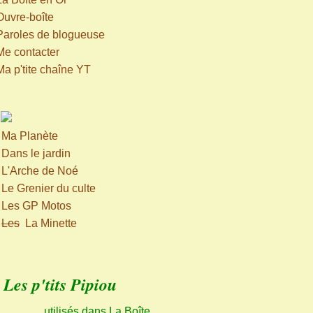
Ouvre-boîte
Paroles de blogueuse
Me contacter
Ma p'tite chaîne YT
>
Ma Planète
>
Dans le jardin
>
L'Arche de Noé
>
Le Grenier du culte
>
Les GP Motos
>
Les
La Minette
Les p'tits Pipiou
utilisés dans La Boîte,