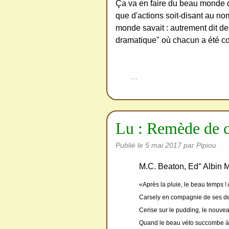
redi
Ça va en faire du beau monde q
stri
que d'actions soit-disant au no
monde savait : autrement dit de
bue
dramatique" où chacun a été com
r
san
s
…
me
de
ma
Lu : Remède de c
nde
r,
Publié le
5 mai 2017
par Pipiou
mer
M.C. Beaton, Ed° Albin 
ci
«Après la pluie, le beau temps !
Carsely en compagnie de ses de
Cerise sur le pudding, le nouvea
Quand le beau véto succombe à un