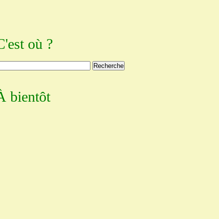
C'est où ?
À bientôt