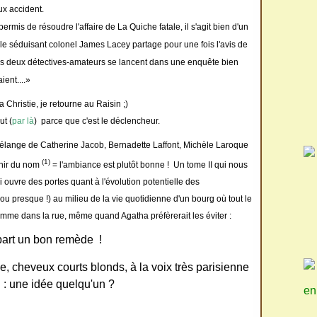
ux accident.
permis de résoudre l'affaire de La Quiche fatale, il s'agit bien d'un
 le séduisant colonel James Lacey partage pour une fois l'avis de
os deux détectives-amateurs se lancent dans une enquête bien
ient....»
 Christie, je retourne au Raisin ;)
ut (
par là
) parce que c'est le déclencheur.
élange de Catherine Jacob, Bernadette Laffont, M
ichèle Laroque
(1)
enir du nom
= l'ambiance est plutôt bonne ! Un tome II qui nous
i ouvre des portes quant à l'évolution potentielle des
u presque !) au milieu de la vie quotidienne d'un bourg où tout le
omme dans la rue, même quand Agatha préfèrerait les éviter :
e part un bon remède !
, cheveux courts blonds, à la voix très parisienne
 : une idée quelqu'un ?
en