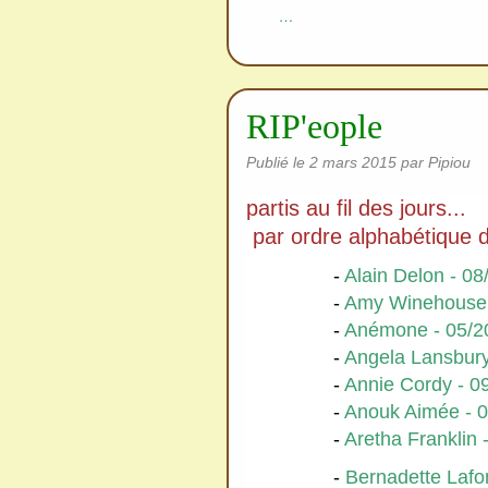
…
RIP'eople
Publié le
2 mars 2015
par Pipiou
partis au fil des jours...
par ordre alphabétique
-
Alain Delon - 08
-
Amy Winehouse 
-
Anémone - 05/2
-
Angela Lansbury
-
Annie Cordy - 0
-
Anouk Aimée - 
-
Aretha Franklin 
-
Bernadette Lafo