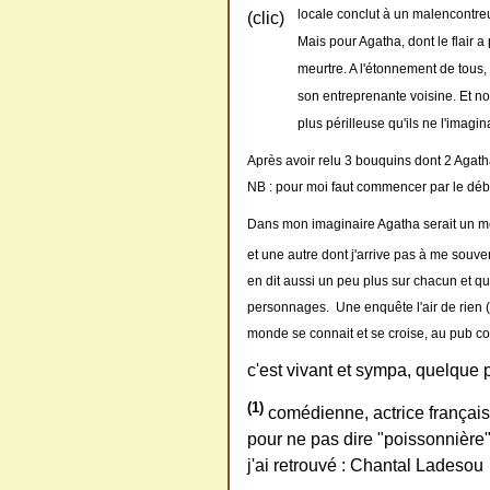
locale conclut à un malencontre
(clic)
Mais pour Agatha, dont le flair a 
meurtre. A l'étonnement de tous,
son entreprenante voisine. Et n
plus périlleuse qu'ils ne l'imagina
Après avoir relu 3 bouquins dont 2 Agatha
NB : pour moi faut commencer par le déb
Dans mon imaginaire Agatha serait un m
et une autre dont j'arrive pas à me souv
en dit aussi un peu plus sur chacun et qu
personnages. Une enquête l'air de rien (o
monde se connait et se croise, au pub c
c'est vivant et sympa, quelqu
(1)
comédienne, actrice française
pour ne pas dire "poissonnière"
j'ai retrouvé : Chantal Ladesou