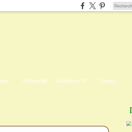
opos
Ouvre-boîte
La boîte en Or
Contact