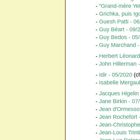
-
"Grand-mère Yet
-
Grichka, puis Ig
-
Guesh Patti - 0
-
Guy Béart - 09/
-
Guy Bedos - 05
-
Guy Marchand -
-
Herbert Léonard
-
John Hillerman 
-
Idir - 05/2020
(c
-
Isabelle Mergaul
-
Jacques Higelin
-
Jane Birkin - 07
-
Jean d'Ormesso
-
Jean Rochefort 
-
Jean-Christophe
-
Jean-Louis Trint