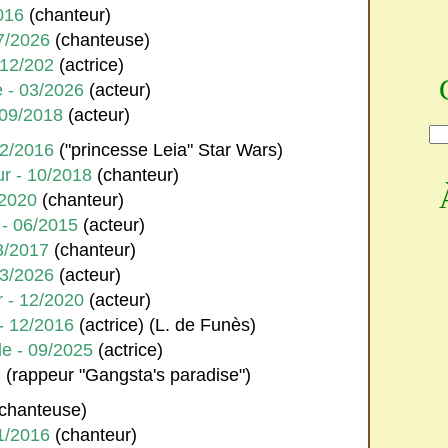
2016
(chanteur)
07/2026
(chanteuse)
- 12/202
(actrice)
 - 03/2026
(acteur)
 09/2018
(acteur)
12/2016
("princesse Leia" Star Wars)
r - 10/2018
(chanteur)
/2020
(chanteur)
 - 06/2015
(acteur)
3/2017
(chanteur)
03/2026
(acteur)
 - 12/2020
(acteur)
- 12/2016
(actrice) (L. de Funès)
le - 09/2025
(actrice)
2
(rappeur "Gangsta's paradise")
chanteuse)
1/2016
(chanteur)