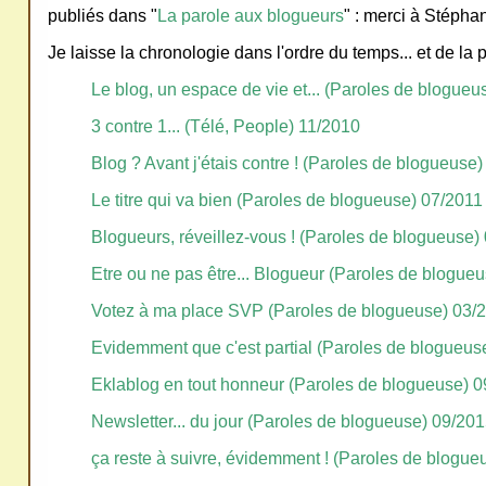
publiés dans "
La parole aux blogueurs
" : merci à Stéphani
ativ
Je laisse la chronologie dans l'ordre du temps... et de la p
e
Co
Le blog, un espace de vie et... (Paroles de blogue
mm
3 contre 1... (Télé, People) 11/2010
ons
Blog ? Avant j'étais contre ! (Paroles de blogueuse
Le titre qui va bien (Paroles de blogueuse) 07/2011
Blogueurs, réveillez-vous ! (Paroles de blogueuse)
Etre ou ne pas être... Blogueur (Paroles de blogue
SV
Votez à ma place SVP (Paroles de blogueuse) 03/
P
Ne
Evidemment que c'est partial (Paroles de blogueus
pas
Eklablog en tout honneur (Paroles de blogueuse) 
cop
Newsletter... du jour (Paroles de blogueuse) 09/20
ier
ça reste à suivre, évidemment ! (Paroles de blogue
ni