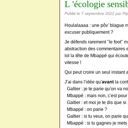
L 'écologie sensi
ativ
Publié le
7 septembre 2022
par Pi
e
Co
Houlalaaaa : une pôv' blague m
mm
excuser publiquement ?
ons
Je défends rarement "le foot" ma
abstraction des commentaires et 
lol la tête de Mbappé qui écout
vitesse !
Qui peut croire un seul instant 
SV
J'ai dans l'idée qu'
avant
la conf
P
Galtier : je te parie qu'on va n
Ne
Mbappé : mais non, c'est pour p
pas
Galtier : et moi je te dis que si
cop
Mbappé : on parie ?
ier
Galtier : si tu veux, on parie qu
ni
Mbappé : si tu gagnes je mets