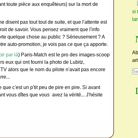
tant toute pièce aux enquêteurs) sur la mort de
si 
la
 disent pas tout tout de suite, et que l'attente est
droit de savoir. Vous pensez vraiment que l'info
rte quelque chose au public ? Sérieusement ? A
 votre auto-promotion, je vois pas ce que ça apporte.
Ab
oir par là
) Paris-Match est le pro des images-scoop
ar
rs eux qui ont fourni la photo de Lubitz,
V alors que le nom du pilote n'avait pas encore
rre...
que c'est un p'tit peu de pire en pire. Si avant
ant vous dîtes que
vous
avez la vérité... J'hésite