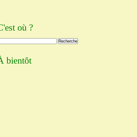
C'est où ?
À bientôt