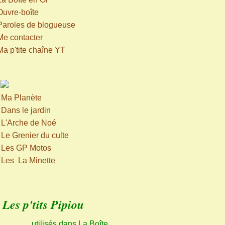
Ouvre-boîte
Paroles de blogueuse
Me contacter
Ma p'tite chaîne YT
>
Ma Planète
>
Dans le jardin
>
L'Arche de Noé
>
Le Grenier du culte
>
Les GP Motos
>
Les
La Minette
Les p'tits Pipiou
utilisés dans La Boîte,