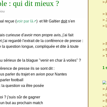
ble : qui dit mieux ?
> 
piou
> 
> 
al reçue (
voir par là↗
) et Mr Galtier
doit
s'en
> 
(p
is curieuse d'avoir mon propre avis, j'ai fait
(
j'ai regardé l'extrait de la conférence de presse :
> P
e la question longue, compliquée et dite à toute
> 
> 
au sérieux de la blague "venir en char à voiles" ?
1 
érence de presse ils se sont dit :
ous parler du trajet en avion pour Nantes
arler football
 : la question va être posée
> 
> 
oi ? j'suis sûr de gagner
> 
 un but au prochain match
> 