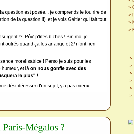
> 
 question est posée... je comprends le fou rire de
> 
on de la question !!) et je vois Galtier qui fait tout
> 
> 
surgent !? Pôv' p'tites biches ! Bin moi je
nt outrés quand ça les arrange et 2/ n'ont rien
nsance moralisatrice ! Perso je suis pour les
 humeur, et là
on nous gonfle avec des
usquera le plus" !
me
dé
sintéresser d'un sujet, y'a pas mieux...
 Paris-Mégalos ?