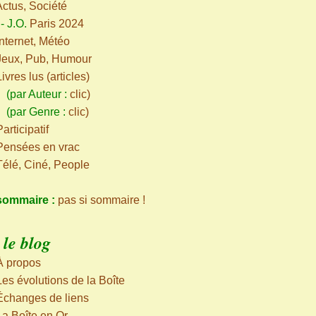
Actus, Société
-
J.O.
Paris 2024
Internet, Météo
Jeux, Pub, Humour
Livres lus (articles)
ar Auteur :
clic
)
par Genre :
clic
)
articipatif
Pensées en vrac
Télé, Ciné, People
sommaire :
pas si sommaire !
le blog
À propos
Les évolutions de la Boîte
Échanges de liens
La Boîte en Or