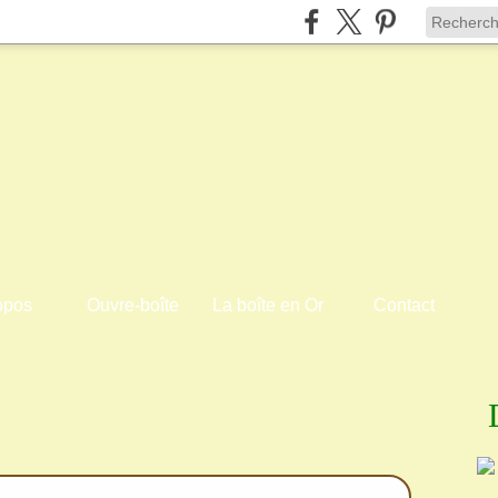
opos
Ouvre-boîte
La boîte en Or
Contact