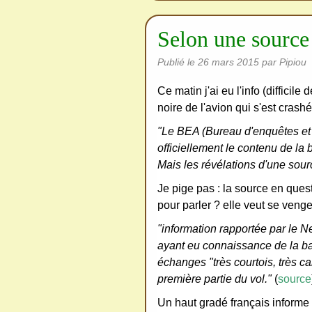
Selon une source 
Publié le
26 mars 2015
par Pipiou
Ce matin j'ai eu l'info (difficil
noire de l'avion qui s'est crashé
"Le BEA (Bureau d'enquêtes et
officiellement le contenu de la 
Mais les révélations d'une sourc
Je pige pas : la source en questi
pour parler ? elle veut se venge
"information rapportée par le N
ayant eu connaissance de la b
échanges "très courtois, très ca
première partie du vol."
(
source
Un haut gradé français informe