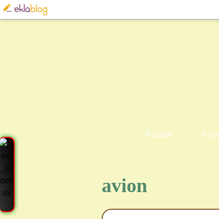
Accueil
À pr
avion
Cre