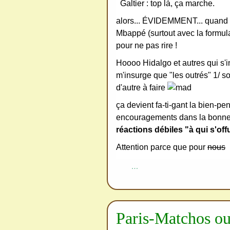
redi
Galtier : top là, ça marche.
stri
alors... ÉVIDEMMENT... quand la
bue
Mbappé (surtout avec la formulati
r
pour ne pas rire !
san
Hoooo Hidalgo et autres qui s'in
s
m'insurge que "les outrés" 1/ so
me
d'autre à faire
de
ça devient fa-ti-gant la bien-pe
ma
encouragements dans la bonne
nde
réactions débiles "à qui s'off
r,
Attention parce que pour
nous
mer
…
ci
Paris-Matchos ou