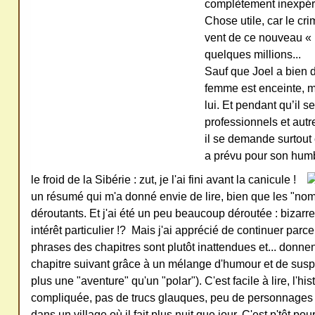
complètement inexpér
Chose utile, car le cr
vent de ce nouveau « b
quelques millions...
Sauf que Joel a bien 
femme est enceinte, 
lui. Et pendant qu’il s
professionnels et autr
il se demande surtout
a prévu pour son humbl
le froid de la Sibérie : zut, je l'ai fini avant la canicule !
un résumé qui m'a donné envie de lire, bien que les "no
déroutants. Et j'ai été un peu beaucoup déroutée : bizarre
intérêt particulier !? Mais j'ai apprécié de continuer parc
phrases des chapitres sont plutôt inattendues et... donne
chapitre suivant grâce à un mélange d'humour et de susp
plus une "aventure" qu'un "polar"). C'est facile à lire, l'his
compliquée, pas de trucs glauques, peu de personnages
dans un village où il fait plus nuit que jour. C'est p'têt p