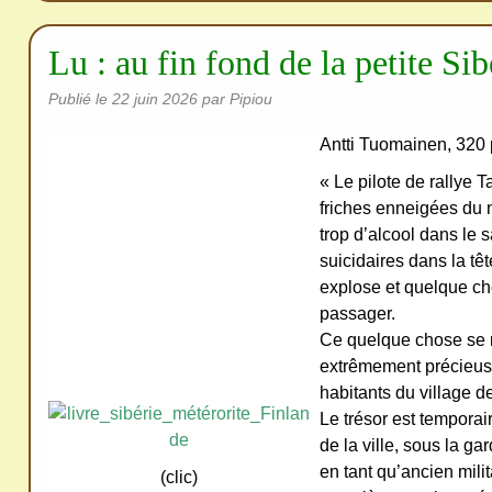
redi
stri
Lu : au fin fond de la petite Sib
bue
r
Publié le
22 juin 2026
par Pipiou
san
Antti Tuomainen, 320 
s
me
« Le pilote de rallye T
friches enneigées du 
de
trop d’alcool dans le
ma
suicidaires dans la têt
nde
explose et quelque ch
r,
passager.
mer
Ce quelque chose se 
ci
extrêmement précieuse
habitants du village 
Le trésor est tempor
de la ville, sous la ga
en tant qu’ancien milit
(clic)