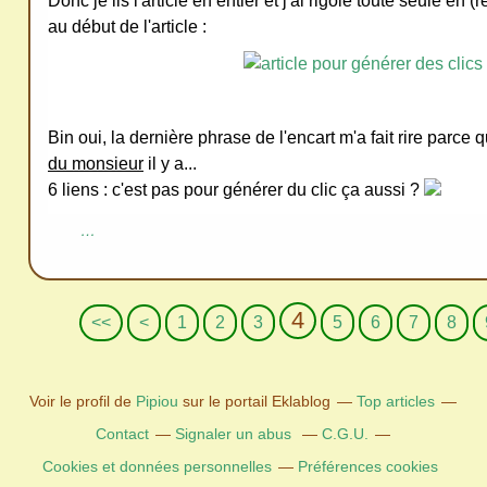
Donc je lis l'article en entier et j'ai rigolé toute seule en (
au début de l'article :
Bin oui, la dernière phrase de l'encart m'a fait rire parce
du monsieur
il y a...
6 liens : c'est pas pour générer du clic ça aussi ?
…
4
<<
<
1
2
3
5
6
7
8
Voir le profil de
Pipiou
sur le portail Eklablog
Top articles
Contact
Signaler un abus
C.G.U.
Cookies et données personnelles
Préférences cookies