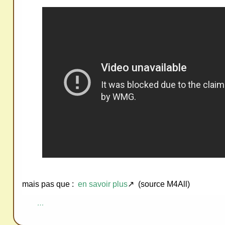
ativ
e
Co
mm
ons
SV
P
Ne
pas
mais pas que :
en savoir plus
↗ (source M4All)
cop
ier
…
ni