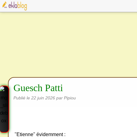
Guesch Patti
Publié le
22 juin 2026
par Pipiou
"Etienne" évidemment :
Cre