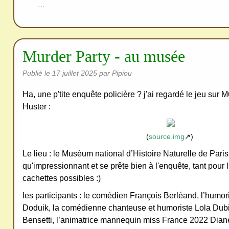
redi
…
stri
bue
r
Murder Party - au musée
san
s
Publié le
17 juillet 2025
par Pipiou
me
Ha, une p'tite enquête policière ? j'ai regardé le jeu sur 
de
Huster :
ma
nde
(
source img
↗)
r,
mer
Le lieu : le Muséum national d’Histoire Naturelle de Pari
qu'impressionnant et se prête bien à l'enquête, tant pour
ci
cachettes possibles :)
les participants : le comédien François Berléand, l’hum
Doduik, la comédienne chanteuse et humoriste Lola Dub
Bensetti, l’animatrice mannequin miss France 2022 Diane