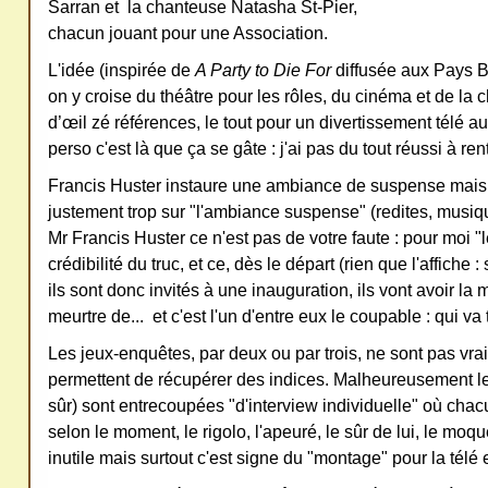
Sarran et la chanteuse Natasha St-Pier,
chacun jouant pour une Association.
L'idée (inspirée de
A Party to Die For
diffusée aux Pays Ba
on y croise du théâtre pour les rôles, du cinéma et de la 
d’œil zé références, le tout pour un divertissement télé a
perso c'est là que ça se gâte : j'ai pas du tout réussi à ren
Francis Huster instaure une ambiance de suspense mai
justement trop sur "l'ambiance suspense" (redites, musiq
Mr Francis Huster ce n'est pas de votre faute : pour moi "l
crédibilité du truc, et ce, dès le départ (rien que l'affiche
ils sont donc invités à une inauguration, ils vont avoir la
meurtre de... et c'est l'un d'entre eux le coupable : qui va
Les jeux-enquêtes, par deux ou par trois, ne sont pas vr
permettent de récupérer des indices. Malheureusement l
sûr) sont entrecoupées "d'interview individuelle" où chac
selon le moment, le rigolo, l'apeuré, le sûr de lui, le moqu
inutile mais surtout c'est signe du "montage" pour la télé 