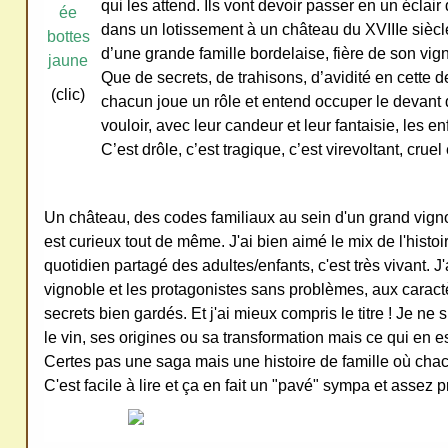
qui les attend. Ils vont devoir passer en un éclair
ativ
dans un lotissement à un château du XVIIIe siècl
e
d’une grande famille bordelaise, fière de son vig
Que de secrets, de trahisons, d’avidité en cette 
Co
(clic)
chacun joue un rôle et entend occuper le devant 
mm
vouloir, avec leur candeur et leur fantaisie, les en
ons
C’est drôle, c’est tragique, c’est virevoltant, cruel 
Un château, des codes familiaux au sein d'un grand vignob
est curieux tout de même. J'ai bien aimé le mix de l'histoir
SV
quotidien partagé des adultes/enfants, c'est très vivant. J
P
vignoble et les protagonistes sans problèmes, aux caractè
secrets bien gardés. Et j'ai mieux compris le titre ! Je ne
Ne
le vin, ses origines ou sa transformation mais ce qui en est
pas
Certes pas une saga mais une histoire de famille où chac
cop
C'est facile à lire et ça en fait un "pavé" sympa et assez p
ier
ni