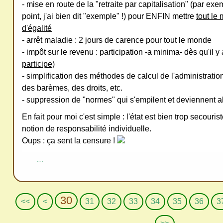
- mise en route de la "retraite par capitalisation" (par exe
point, j'ai bien dit "exemple" !) pour ENFIN mettre
tout le
d'égalité
- arrêt maladie : 2 jours de carence pour tout le monde
- impôt sur le revenu : participation -a minima- dès qu'il y
participe
)
- simplification des méthodes de calcul de l'administratio
des barèmes, des droits, etc.
- suppression de "normes" qui s'empilent et deviennent
En fait pour moi c'est simple : l'état est bien trop secouris
notion de responsabilité individuelle.
Oups : ça sent la censure !
…
30
1
2
<<
<
31
32
33
34
35
36
3
0
0