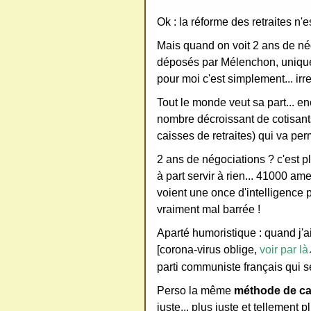
Ok : la réforme des retraites n
Mais quand on voit 2 ans de n
déposés par Mélenchon, uniquem
pour moi c'est simplement... irr
Tout le monde veut sa part... enco
nombre décroissant de cotisants 
caisses de retraites) qui va per
2 ans de négociations ? c'est pl
à part servir à rien... 41000 ame
voient une once d'intelligence p
vraiment mal barrée !
Aparté humoristique : quand j'ai
[corona-virus oblige,
voir par là
parti communiste français qui s
Perso la même
méthode de ca
juste... plus juste et tellement p