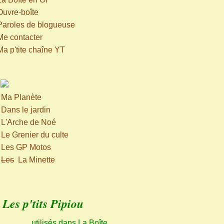
Ouvre-boîte
Paroles de blogueuse
Me contacter
Ma p'tite chaîne YT
>
Ma Planète
>
Dans le jardin
>
L'Arche de Noé
>
Le Grenier du culte
>
Les GP Motos
>
Les
La Minette
Les p'tits Pipiou
utilisés dans La Boîte,