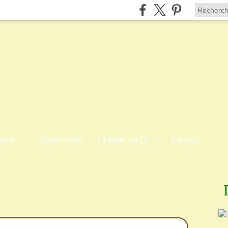
opos
Ouvre-boîte
La boîte en Or
Contact