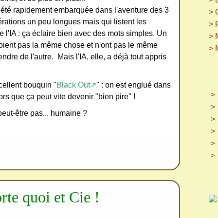
j'ai été rapidement embarquée dans l'aventure des 3
> 
ations un peu longues mais qui listent les
> 
de l'IA : ça éclaire bien avec des mots simples. Un
> 
 voient pas la même chose et n'ont pas le même
> 
re de l'autre. Mais l'IA, elle, a déjà tout appris
xcellent bouquin "
Black Out↗
" : on est englué dans
rs que ça peut vite devenir "bien pire" !
 peut-être pas... humaine ?
rte quoi et Cie !