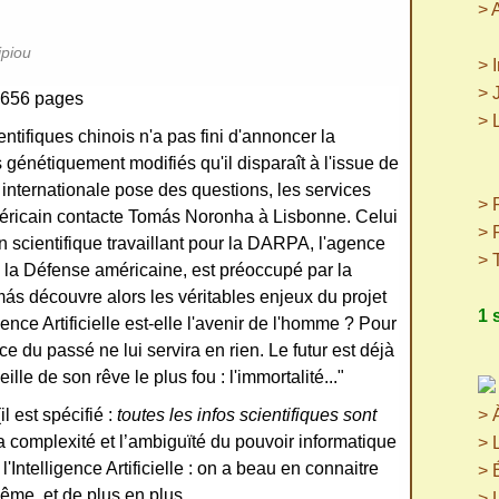
> 
ipiou
> 
> 
 656 pages
> 
ntifiques chinois n'a pas fini d'annoncer la
(p
énétiquement modifiés qu'il disparaît à l'issue de
(
internationale pose des questions, les services
> P
éricain contacte Tomás Noronha à Lisbonne. Celui
> 
 scientifique travaillant pour la DARPA, l'agence
> 
la Défense américaine, est préoccupé par la
más découvre alors les véritables enjeux du projet
1 
igence Artificielle est-elle l'avenir de l'homme ? Pour
ce du passé ne lui servira en rien. Le futur est déjà
eille de son rêve le plus fou : l'immortalité..."
il est spécifié :
toutes les infos scientifiques sont
> 
a complexité et l’ambiguïté du pouvoir informatique
> 
'Intelligence Artificielle : on a beau en connaitre
> 
même, et de plus en plus...
> 