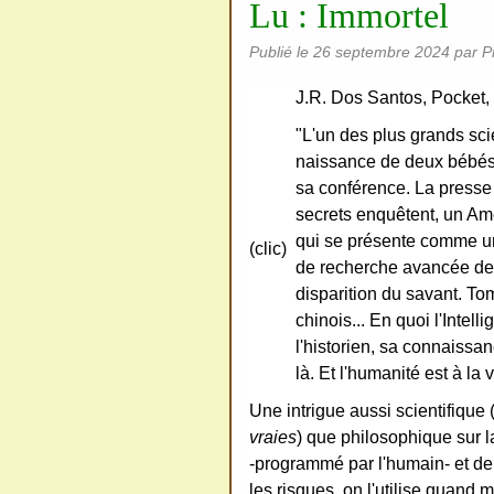
Lu : Immortel
ativ
Publié le
26 septembre 2024
par P
e
Co
J.R. Dos Santos, Pocket,
mm
"L'un des plus grands scie
ons
naissance de deux bébés g
sa conférence. La presse 
secrets enquêtent, un Am
qui se présente comme un
(clic)
de recherche avancée de 
SV
disparition du savant. To
P
chinois... En quoi l'Intell
l'historien, sa connaissan
Ne
là. Et l'humanité est à la v
pas
cop
Une intrigue aussi scientifique (
ier
vraies
) que philosophique sur l
-programmé par l'humain- et de l
ni
les risques, on l'utilise quand 