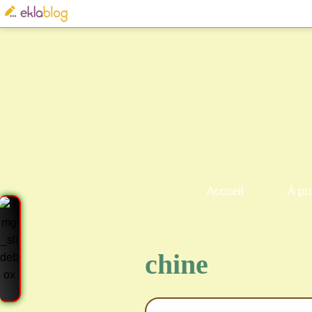
Accueil
À pr
chine
Cre