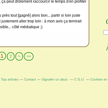
é, ça peut drôlement raccourcir le temps d'en profiter
 près tout [gagné] alors bon... partir si loin juste
t justement aller trop loin : à mon avis ça ternirait
ible... côté médiatique ;)
1
2
>
>>
Top articles
Contact
Signaler un abus
C.G.U.
Cookies et