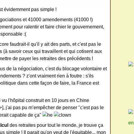
'est évidemment pas simple !
égociations et 41000 amendements (41000 !)
ent pour ralentir et faire chier le gouvernement,
esponsable :(
re faudrait-il qu'il y ait des parts, et c'est pas le
(à savoir ceux qui travaillent et qui cotisent aux
mettre de payer les retraites des précédents !
us de la négociation, c'est du blocage volontaire et
ndements ? z'ont vraiment rien à foutre : s'ils
olitique dans cette façon de faire, la France est
 vu l'hôpital construit en 10 jours en Chine
], j'ai pas pu m’empêcher de penser "c'est pas le
↗
erait capable de ça"
en
lcul
des retraites pour tout le monde, je trouve ça
lus simple ! Il parait qu'on veut de l'équitable... mon