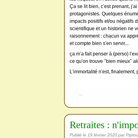
redi
Ça se lit bien, c'est prenant, 
stri
protagonistes. Quelques énumér
bue
impacts positifs et/ou négatifs 
r
scientifique et un historien ne
san
raisonnement : chacun va apprend
s
et compte bien s'en servir...
me
ça m'a fait penser à (perso) l'e
de
ce qu'on trouve "bien mieux" alo
ma
L'immortalité n'est, finalement,
nde
r,
mer
…
ci
Retraites : n'impo
Publié le
19 février 2020
par Pipiou