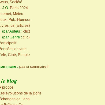
Actus, Société
-
J.O.
Paris 2024
Internet, Météo
Jeux, Pub, Humour
Livres lus (articles)
ar Auteur :
clic
)
par Genre :
clic
)
articipatif
Pensées en vrac
Télé, Ciné, People
sommaire :
pas si sommaire !
le blog
À propos
Les évolutions de la Boîte
Échanges de liens
La Boîte en Or