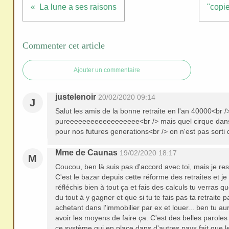
redi
La lune a ses raisons
"copie
stri
bue
r
Commenter cet article
san
s
Ajouter un commentaire
me
justelenoir
20/02/2020 09:14
de
J
Salut les amis de la bonne retraite en l'an 40000<br /
ma
pureeeeeeeeeeeeeeeeee<br /> mais quel cirque dans c
nde
pour nos futures generations<br /> on n'est pas sorti
r,
Mme de Caunas
mer
19/02/2020 18:17
M
ci
Coucou, ben là suis pas d'accord avec toi, mais je res
C'est le bazar depuis cette réforme des retraites et je
réfléchis bien à tout ça et fais des calculs tu verras q
du tout à y gagner et que si tu te fais pas ta retraite p
achetant dans l'immobilier par ex et louer... ben tu aur
avoir les moyens de faire ça. C'est des belles parole
ce système qui en place dans d'autres pays fait que l