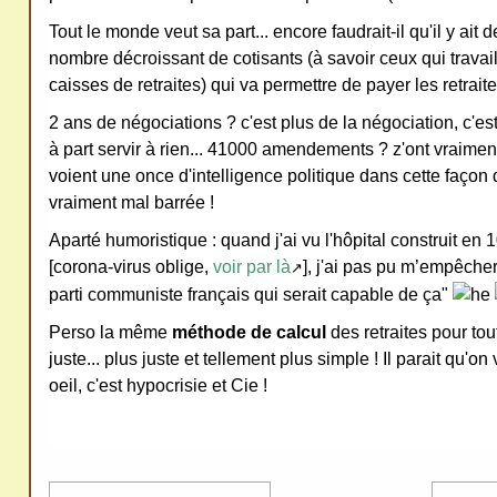
ativ
Tout le monde veut sa part... encore faudrait-il qu'il y ait d
nombre décroissant de cotisants (à savoir ceux qui travail
e
caisses de retraites) qui va permettre de payer les retrait
Co
mm
2 ans de négociations ? c'est plus de la négociation, c'es
ons
à part servir à rien... 41000 amendements ? z'ont vraiment r
voient une once d'intelligence politique dans cette façon d
vraiment mal barrée !
Aparté humoristique : quand j'ai vu l'hôpital construit en 
[corona-virus oblige,
voir par là
], j'ai pas pu m’empêcher
↗
SV
parti communiste français qui serait capable de ça"
P
Perso la même
méthode de calcul
des retraites pour tou
Ne
juste... plus juste et tellement plus simple ! Il parait qu'on
pas
oeil, c'est hypocrisie et Cie !
cop
ier
ni