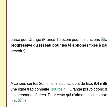
ativ
e
Co
mm
ons
parce que Orange (France Télécom pour les anciens
progressive du réseau pour les téléphones fixes
à par
prévoir ;)
SV
P
Ne
pas
A ce jour, sur les 20 millions d'utilisateurs du fixe, 9,4 m
cop
une ligne traditionnelle
source↗
: Orange prévoit donc d
ier
les personnes âgées. Pour ceux qui n'aiment pas les box e
pas
ni