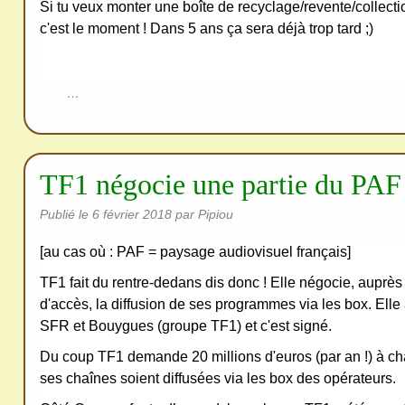
redi
Si tu veux monter une boîte de recyclage/revente/collecti
stri
c'est le moment ! Dans 5 ans ça sera déjà trop tard ;)
bue
r
…
san
s
me
de
TF1 négocie une partie du PAF
ma
Publié le
6 février 2018
par Pipiou
nde
r,
[au cas où : PAF = paysage audiovisuel français]
mer
TF1 fait du rentre-dedans dis donc ! Elle négocie, auprès
ci
d'accès, la diffusion de ses programmes via les box. Ell
SFR et Bouygues (groupe TF1) et c'est signé.
Du coup TF1 demande 20 millions d'euros (par an !) à c
ses chaînes soient diffusées via les box des opérateurs.