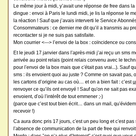
Le même jour à midi, y’avait une réponse de free dans la b
dingue : envoi à Paris le lundi midi, je lis la réponse le m
la réaction ! Sauf que j’avais interverti le Service Abonné
Consommateurs : ce dernier me dit qu’il a transmis au pre
recontacter si je ne suis pas satisfaite.
Mon courrier <---> l’envoi de la box : coïncidence ou con
Et le jeudi 17 janvier dans l'après-midi j’ai reçu un sms m
arrivée au point relais (point relais convenu avec le techn
pour l'envoi de la box mais que c'était pas vrai...). Sauf que 
sms : ils envoient quoi au juste ? Comme on savait pas,
les cartons d’origine au cas où… et on a bien fait : c’est
u
renvoyer ce qu’ils ont envoyé ! Sauf qu'on ne sait pas ex
envoient, d'où l'intérêt de tout emmener ;-)
(parce que c’est tout bien écrit… dans un mail, qu'évide
recevoir !
)
Ca aura donc pris 17 jours, c'est un peu long et c'est pas 
l'absence de communication de la part de free qui renvoit 
Merde : dans "on n'a plus d'Internet" c'est quoi que vou