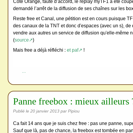
Côté Orange, faute d’accord, le replay myTF1 a été coupé
demandé l’arrêt de la diffusion de ses chaînes sur les bo
Reste free et Canal, une pétition est en cours puisque TF
des canaux de la TNT et donc d'espaces (avec un s)
de d
vendre aux autres un service de diffusion qu'elle-même n
(
source↗
)
Mais free a déjà réfléchi :
et paf↗
!
…
Panne freebox : mieux ailleurs 
Publié le
20 janvier 2013
par Pipiou
Ca fait 14 ans que je suis chez free : pas une panne, super 
Sauf que là, pas de chance, la freebox est tombée en pann