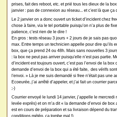
prises, fait des reboot, etc. et prié tous les dieux de la box 
janvier : pas de connexion au réseau... et c'est là que ça 
Le 2 janvier on a donc ouvert un ticket d’incident chez fre
chose à faire, via le tel portable puisqu’on n’a plus de fix
patience, c’est rien de le dire !
En gros : tests réseau 3 jours + 2 jours de je sais pas quoi
max. Entre temps un technicien appelle pour dire qu’ils 
box, que ça prend 24 ou 48h. Mais sans nouvelles 3 jours 
: la box ne peut pas arriver puisqu'elle n’est pas partie. M
d’incident est toujours ouvert, c’est pas l’envoi de la box qu
demande d’envoi de la box qui a été faite, des vérifs son
l'envoi. » Là je me suis demandé si free n’était pas une a
Ecoeurée, j’ai arrêté d’appeler, et j’ai fait un courrier pa
;-)
Courrier envoyé le lundi 14 janvier, j’appelle le mercredi
levée exprès) et on m’a dit « la demande d’envoi de box a
est en cours de préparation et sa livraison dépend du tran
conditions météo, ça tombe mal !)