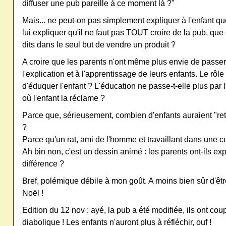
redi
diffuser une pub pareille à ce moment là ?"
stri
Mais... ne peut-on pas simplement expliquer à l'enfant que.
bue
lui expliquer qu'il ne faut pas TOUT croire de la pub, que
r
dits dans le seul but de vendre un produit ?
san
A croire que les parents n'ont même plus envie de passe
s
l'explication et à l'apprentissage de leurs enfants. Le rôle
me
d'éduquer l'enfant ? L'éducation ne passe-t-elle plus par 
de
où l'enfant la réclame ?
ma
Parce que, sérieusement, combien d'enfants auraient "reten
nde
?
r,
Parce qu'un rat, ami de l'homme et travaillant dans une c
mer
Ah bin non, c'est un dessin animé : les parents ont-ils exp
différence ?
ci
Bref, polémique débile à mon goût. A moins bien sûr d'êtr
Noël !
Edition du 12 nov : ayé, la pub a été modifiée, ils ont co
diabolique ! Les enfants n'auront plus à réfléchir, ouf !