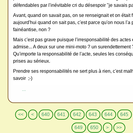
défendables par l'inévitable cri du désespoir "je savais p
Avant, quand on savait pas, on se renseignait et on était fi
aujourd'hui quand on sait pas, c'est parce qu'on nous l'a pa
fainéantise, non ?
Mais c'est pas grave puisque l'irresponsabilité des actes
admise... A deux sur une mini-moto ? un surendettement 
Qu'importe la responsabilité de l'acte, seules les conséq
prises au sérieux.
Prendre ses responsabilités ne sert plus à rien, c'est m
savoir ;-)
…
6
6
6
6
<<
<
640
641
642
643
644
645
0
1
2
3
649
650
>
>>
0
0
0
0