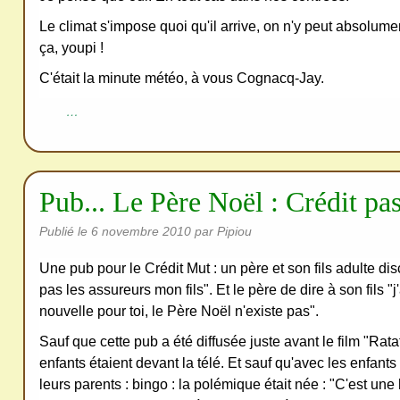
ativ
Le climat s'impose quoi qu'il arrive, on n'y peut absolume
e
ça, youpi !
Co
C'était la minute météo, à vous Cognacq-Jay.
mm
…
ons
Pub... Le Père Noël : Crédit pa
Publié le
6 novembre 2010
par Pipiou
SV
P
Une pub pour le Crédit Mut : un père et son fils adulte dis
Ne
pas les assureurs mon fils". Et le père de dire à son fils 
pas
nouvelle pour toi, le Père Noël n'existe pas".
cop
Sauf que cette pub a été diffusée juste avant le film "Ratat
ier
enfants étaient devant la télé. Et sauf qu'avec les enfants 
ni
leurs parents : bingo : la polémique était née : "C'est u