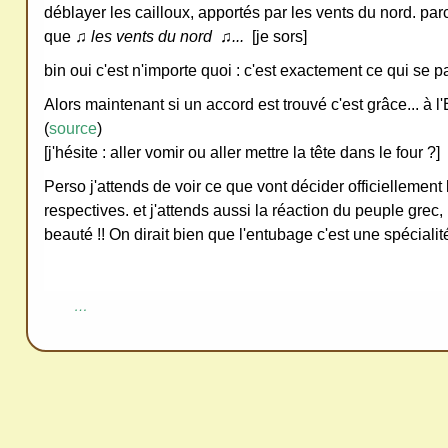
déblayer les cailloux, apportés par les vents du nord. parc
ativ
que ♫
les vents du nord ♫...
[je sors]
e
bin oui c'est n'importe quoi : c'est exactement ce qui se
Co
Alors maintenant si un accord est trouvé c'est grâce... à 
mm
(
source
)
ons
[j'hésite : aller vomir ou aller mettre la tête dans le four ?]
Perso j'attends de voir ce que vont décider officiellemen
respectives. et j'attends aussi la réaction du peuple grec,
beauté !! On dirait bien que l'entubage c'est une spécialit
SV
P
…
Ne
pas
cop
ier
ni