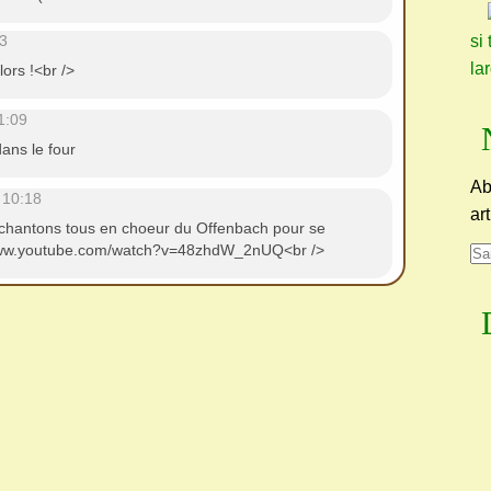
3
si 
la
alors !<br />
1:09
dans le four
Ab
 10:18
ar
> chantons tous en choeur du Offenbach pour se
//www.youtube.com/watch?v=48zhdW_2nUQ<br />