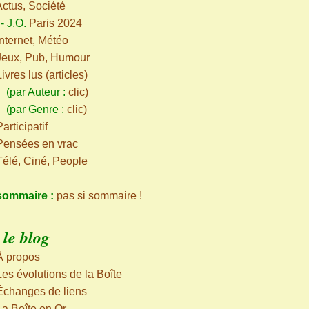
Actus, Société
-
J.O.
Paris 2024
Internet, Météo
Jeux, Pub, Humour
Livres lus (articles)
ar Auteur :
clic
)
par Genre :
clic
)
articipatif
Pensées en vrac
Télé, Ciné, People
sommaire :
pas si sommaire !
le blog
À propos
Les évolutions de la Boîte
Échanges de liens
La Boîte en Or