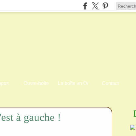
opos
Ouvre-boîte
La boîte en Or
Contact
'est à gauche !