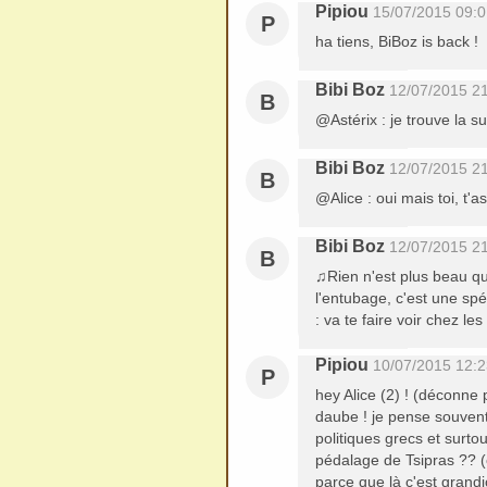
Pipiou
15/07/2015 09:0
P
ha tiens, BiBoz is back 
Bibi Boz
12/07/2015 2
B
@Astérix : je trouve la s
Bibi Boz
12/07/2015 2
B
@Alice : oui mais toi, t'as
Bibi Boz
12/07/2015 2
B
♫Rien n'est plus beau qu
l'entubage, c'est une spé
: va te faire voir chez le
Pipiou
10/07/2015 12:2
P
hey Alice (2) ! (déconne p
daube ! je pense souvent
politiques grecs et surtou
pédalage de Tsipras ?? (c
parce que là c'est grand