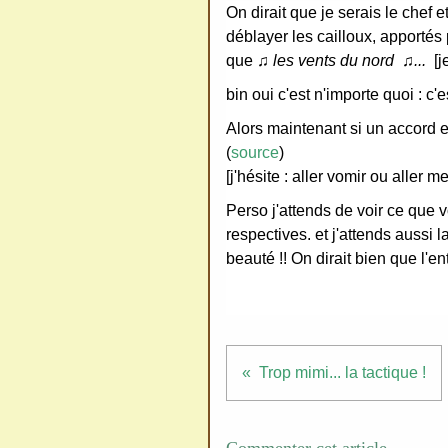
On dirait que je serais le chef
ativ
déblayer les cailloux, apportés 
e
que ♫
les vents du nord ♫...
[je
Co
bin oui c'est n'importe quoi : 
mm
Alors maintenant si un accord es
ons
(
source
)
[j'hésite : aller vomir ou aller me
Perso j'attends de voir ce que 
respectives. et j'attends aussi 
beauté !! On dirait bien que l'e
SV
P
Ne
pas
cop
Trop mimi... la tactique !
ier
ni