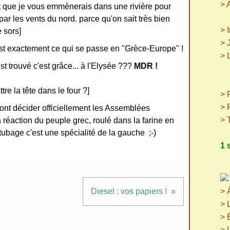
> 
 et que je vous emmènerais dans une rivière pour
par les vents du nord. parce qu'on sait très bien
> 
 sors]
> 
c'est exactement ce qui se passe en "Grèce-Europe" !
> 
t trouvé c'est grâce... à l'Elysée ???
MDR !
(p
(
ttre la tête dans le four ?]
> P
> 
vont décider officiellement les Assemblées
> 
la réaction du peuple grec, roulé dans la farine en
ntubage c'est une spécialité de la gauche ;-)
1 
Diesel : vos papiers !
> 
> 
> 
> 