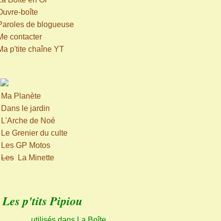
Ouvre-boîte
Paroles de blogueuse
Me contacter
Ma p'tite chaîne YT
>
Ma Planète
>
Dans le jardin
>
L'Arche de Noé
>
Le Grenier du culte
>
Les GP Motos
>
Les
La Minette
Les p'tits Pipiou
utilisés dans La Boîte,