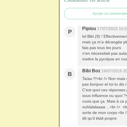
Commenter cet article
redi
stri
Ajouter un commentai
bue
r
Pipiou
17/07/2015 10:0
P
san
lol Bibi (9) ! Effectivem
s
mais ça m'a dérangée pl
me
fais pas tous les jours 
n'en nécessitait pas auta
de
mettre la pyrolyse en ro
ma
nde
Bibi Boz
16/07/2015 2
B
r,
Taïau !!!<br /> Non mais 
pas bonjour et toi tu dis
mer
C'est quoi ces réponses p
ci
sous influence ou quoi ?<
cvois que ça. Mais à ce po
ouhlalalaaaa ...<br /> <b
sorte de mon corps.<br />
dit qu'il était propre.