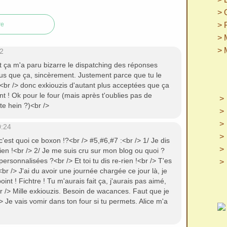
> 
re
> 
> 
> 
2
ent ça m'a paru bizarre le dispatching des réponses
us que ça, sincèrement. Justement parce que tu le
<br /> donc exkiouzis d'autant plus acceptées que ça
nt ! Ok pour le four (mais après t'oublies pas de
ute hein ?)<br />
0:24
c'est quoi ce boxon !?<br /> #5,#6,#7 :<br /> 1/ Je dis
 rien !<br /> 2/ Je me suis cru sur mon blog ou quoi ?
ersonnalisées ?<br /> Et toi tu dis re-rien !<br /> T'es
br /> J'ai du avoir une journée chargée ce jour là, je
int ! Fichtre ! Tu m'aurais fait ça, j'aurais pas aimé,
r /> Mille exkiouzis. Besoin de wacances. Faut que je
 Je vais vomir dans ton four si tu permets. Alice m'a