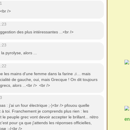
1
! <br />
1:23
uggestion des plus intéressantes ...<br />
1:23
 la pyrolyse, alors ...
1:22
e les mains d'une femme dans la farine ♫... mais
cialité de gauche, oui, mais Grecque ! On dit toujours
s grecs, alors ...<br /> <br />
3
as : j'ai un four électrique ;-)<br /> pfouou quelle
 à toi. Franchement je comprends plus rien : les
t le peuple grec vont devoir accepter le brillant... rétro
en
'est pour ça que j'attends les réponses officielles,
iose :-(<br />