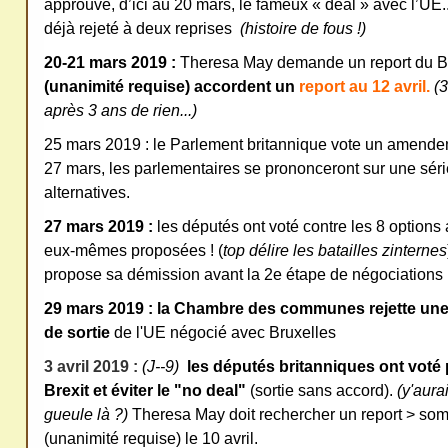
approuve, d’ici au 20 mars, le fameux « deal » avec l’UE.
déjà rejeté à deux reprises
(histoire de fous !)
20-21 mars 2019 :
Theresa May demande un report du Bre
(unanimité requise) accordent un
report au 12 avril.
(
après 3 ans de rien...)
25 mars 2019 : le Parlement britannique vote un amendem
27 mars, les parlementaires se prononceront sur une séri
alternatives.
27 mars 2019 :
les députés ont voté contre les 8 options 
eux-mêmes proposées ! (
top délire les batailles zinternes
propose sa démission avant la 2e étape de négociations 
29 mars 2019 : la Chambre des communes rejette une 
de sortie
de l'UE négocié avec Bruxelles
3 avril 2019 :
(J--9)
les députés britanniques ont voté 
Brexit
et éviter le "no deal"
(sortie sans accord).
(y'aura
gueule là ?)
Theresa May doit rechercher un report > so
(unanimité requise) le 10 avril.