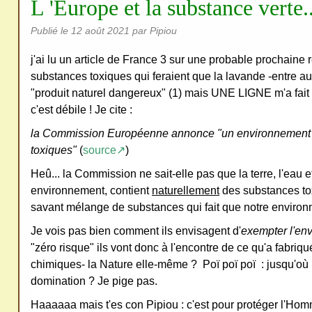
L 'Europe et la substance verte..
Publié le
12 août 2021
par Pipiou
j'ai lu un article de France 3 sur une probable prochaine 
substances toxiques qui feraient que la lavande -entre au
"produit naturel dangereux" (1) mais UNE LIGNE m'a fait r
c'est débile ! Je cite :
la Commission Européenne annonce "un environnement
toxiques"
(
source↗
)
Heû... la Commission ne sait-elle pas que la terre, l'eau et 
environnement, contient
naturellement
des substances tox
savant mélange de substances qui fait que notre environ
Je vois pas bien comment ils envisagent d'
exempter l'en
"zéro risque" ils vont donc à l'encontre de ce qu'a fabriq
chimiques- la Nature elle-même ? Poï poï poï : jusqu'où i
domination ? Je pige pas.
Haaaaaa mais t'es con Pipiou : c'est pour protéger l'Hom