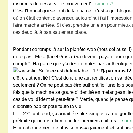
insoumis de desservir le mouvement"
source↗
ativ
C'est l'hôpital qui se fout de la charité : c'est à qui bloque
e
où on était content d'avancer, aujourd'hui j'ai l'impression
Co
faire marche arrière. Si c'est prendre un élan pour mieux s
mm
ces deux là, à part sauter sur place...
ons
Pendant ce temps là sur la planète web (hors sol aussi !) 
dure pas : Meta (faceb./insta.) va devenir payant pour qui
compte". Ha parce que y'a des comptes pas authentiques
Si l'idée est défendable, 11,99$
par mois !?
SV
d'être authentifié ! C'est donc une authentification validée
seulement ? On ne peut pas être authentifié "une fois pou
P
fois que la machine se goure d'identité en mélangeant les
Ne
cas de vol d'identité peut-être ? Merde, quand je pense q
pas
d'identité papier pour toute la vie !
cop
Et "12$" tout rond, ça aurait été plus simple, ça me gonf
ier
prétexte qu'on ne retient que les premiers chiffres !
sour
ni
Et un abonnement de plus, allons-y gaiement, et tant pis si