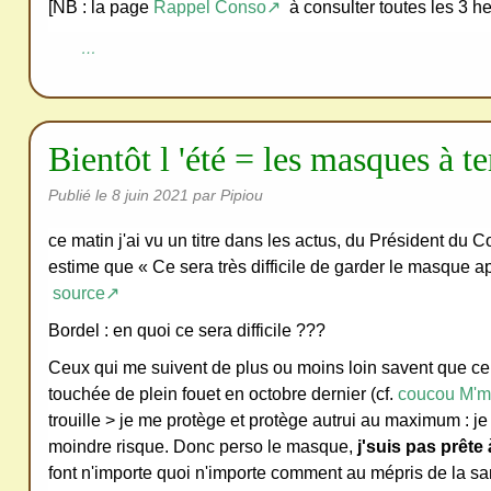
redi
[NB : la page
Rappel Conso↗
à consulter toutes les 3 h
stri
…
bue
r
san
Bientôt l 'été = les masques à te
s
me
Publié le
8 juin 2021
par Pipiou
de
ma
ce matin j'ai vu un titre dans les actus, du Président du C
estime que « Ce sera très difficile de garder le masque a
nde
source↗
r,
mer
Bordel : en quoi ce sera difficile ???
ci
Ceux qui me suivent de plus ou moins loin savent que ce 
touchée de plein fouet en octobre dernier (cf.
coucou M'
trouille > je me protège et protège autrui au maximum : je
moindre risque. Donc perso le masque,
j'suis pas prête à
font n'importe quoi n'importe comment au mépris de la s