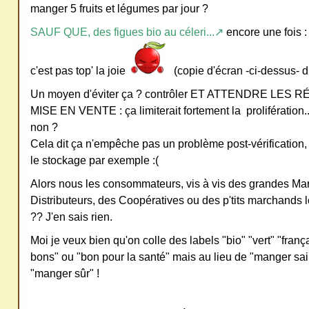
manger 5 fruits et légumes par jour ?
ativ
SAUF QUE, des figues bio au céleri...↗
encore une fois :
e
Co
c'est pas top' la joie
(copie d'écran -ci-dessus- du
mm
ons
Un moyen d'éviter ça ? contrôler ET ATTENDRE LES
MISE EN VENTE : ça limiterait fortement la prolifération..
non ?
Cela dit ça n'empêche pas un problème post-vérification,
le stockage par exemple :(
SV
Alors nous les consommateurs, vis à vis des grandes M
P
Distributeurs, des Coopératives ou des p'tits marchands 
?? J'en sais rien.
Ne
pas
Moi je veux bien qu'on colle des labels "bio" "vert" "franç
cop
bons" ou "bon pour la santé" mais au lieu de "manger sai
ier
"manger sûr" !
ni