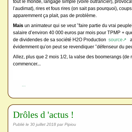
redi
tout le monde, langage simple (voire outrancier), provocat
l'audimat), rires et fous rires (on sait pas pourquoi), coup
stri
apparemment ça plait, pas de problème.
bue
r
Mais
un animateur qui se veut "faire partie du vrai peuple
san
salaire d’environ 40 000 euros par mois pour TPMP + que
de dividendes de sa société H2O Production
source↗
a
s
évidemment qu'on peut se revendiquer "défenseur du pe
me
de
Allez, plus que 2 mois 1/2, la valse des boomerangs (de 
commencer...
ma
nde
r,
…
mer
ci
Drôles d 'actus !
Publié le
30 juillet 2018
par Pipiou