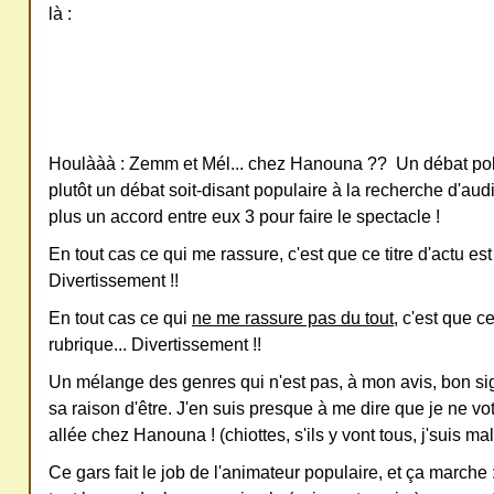
là :
ativ
e
Co
mm
ons
Houlààà : Zemm et Mél... chez Hanouna ?? Un débat poli
plutôt un débat soit-disant populaire à la recherche d'aud
plus un accord entre eux 3 pour faire le spectacle !
En tout cas ce qui me rassure, c'est que ce titre d'actu est
Divertissement !!
SV
P
En tout cas ce qui
ne me rassure pas du tout
, c'est que ce
rubrique... Divertissement !!
Ne
pas
Un mélange des genres qui n'est pas, à mon avis, bon sig
cop
sa raison d'être. J'en suis presque à me dire que je ne vo
allée chez Hanouna ! (chiottes, s'ils y vont tous, j'suis m
ier
ni
Ce gars fait le job de l'animateur populaire, et ça marche : 