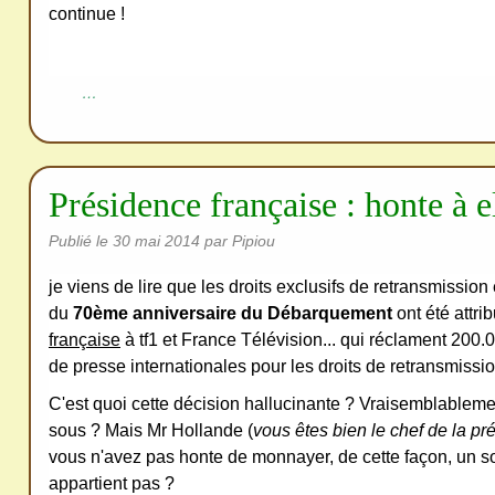
redi
continue !
stri
bue
r
…
san
s
me
Présidence française : honte à el
de
ma
Publié le
30 mai 2014
par Pipiou
nde
je viens de lire que les droits exclusifs de retransmissio
r,
du
70ème anniversaire du Débarquement
ont été attri
mer
française
à tf1 et France Télévision... qui réclament 200
ci
de presse internationales pour les droits de retransmission 
C'est quoi cette décision hallucinante ? Vraisemblableme
sous ? Mais Mr Hollande (
vous êtes bien le chef de la p
vous n'avez pas honte de monnayer, de cette façon, un s
appartient pas ?