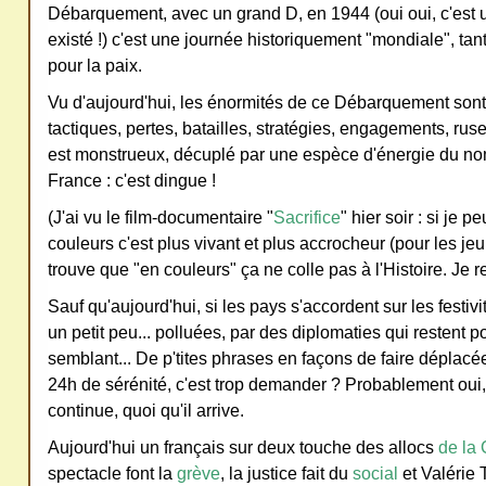
Débarquement, avec un grand D, en 1944 (oui oui, c'est 
ativ
existé !) c'est une journée historiquement "mondiale", tan
e
pour la paix.
Co
Vu d'aujourd'hui, les énormités de ce Débarquement sont
mm
tactiques, pertes, batailles, stratégies, engagements, ruses
ons
est monstrueux, décuplé par une espèce d'énergie du nom
France : c'est dingue !
(J'ai vu le film-documentaire "
Sacrifice
" hier soir : si je
couleurs c'est plus vivant et plus accrocheur (pour les je
trouve que "en couleurs" ça ne colle pas à l'Histoire. Je 
SV
Sauf qu'aujourd'hui, si les pays s'accordent sur les festi
P
un petit peu... polluées, par des diplomaties qui restent po
Ne
semblant... De p'tites phrases en façons de faire déplacée
pas
24h de sérénité, c'est trop demander ? Probablement oui,
cop
continue, quoi qu'il arrive.
ier
Aujourd'hui un français sur deux touche des allocs
de la
ni
spectacle font la
grève
, la justice fait du
social
et Valérie 