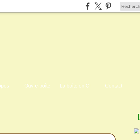
opos
Ouvre-boîte
La boîte en Or
Contact