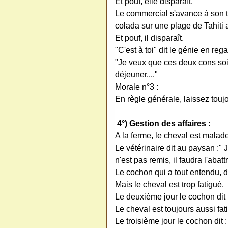
Et pouf, elle disparaît.
Le commercial s'avance à son to
colada sur une plage de Tahiti
Et pouf, il disparaît.
"C'est à toi" dit le génie en reg
"Je veux que ces deux cons soi
déjeuner...."
Morale n°3 :
En règle générale, laissez touj
4°) Gestion des affaires :
A la ferme, le cheval est malad
Le vétérinaire dit au paysan :" J
n'est pas remis, il faudra l'abattr
Le cochon qui a tout entendu, di
Mais le cheval est trop fatigué.
Le deuxième jour le cochon dit : 
Le cheval est toujours aussi fat
Le troisième jour le cochon dit : 