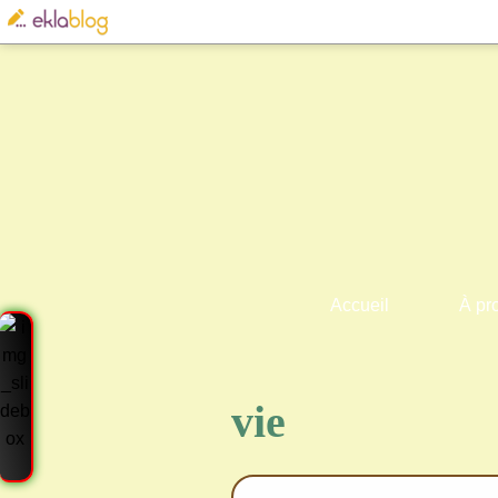
Accueil
À pr
vie
Cre