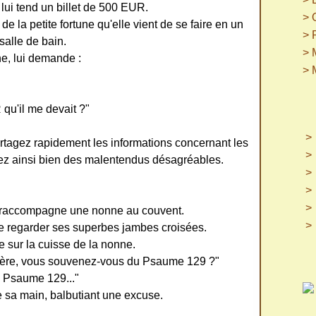
 lui tend un billet de 500 EUR.
> 
 la petite fortune qu'elle vient de se faire en un
> 
salle de bain.
> 
e, lui demande :
> 
 qu'il me devait ?"
artagez rapidement les informations concernant les
ez ainsi bien des malentendus désagréables.
re raccompagne une nonne au couvent.
e regarder ses superbes jambes croisées.
e sur la cuisse de la nonne.
on père, vous souvenez-vous du Psaume 129 ?"
le Psaume 129..."
ire sa main, balbutiant une excuse.