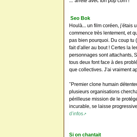
..."arrête avec ton pop corn !"
Seo Bok
Houlà... un film coréen, j'étais
commence très lentement, et q
pas bien pourquoi. Du coup tu (
fait d'aller au bout ! Certes la 
personnages sont attachants, S
tous deux font face à des probl
que collectives. J'ai vraiment ap
"Premier clone humain détenteur
plusieurs organisations cherchant
périlleuse mission de le protég
incurable, se laisse progress
d'infos
↗
Si on chantait