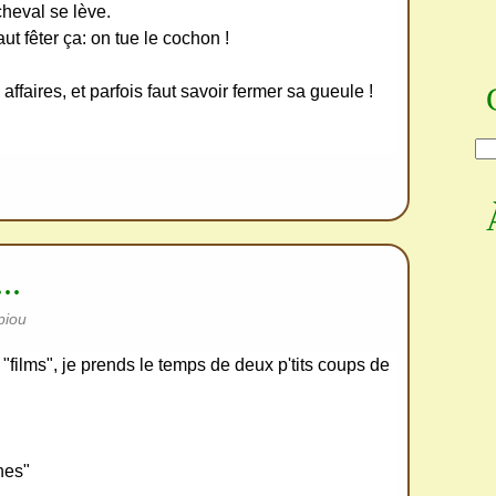
cheval se lève.
ut fêter ça: on tue le cochon !
 affaires, et parfois faut savoir fermer sa gueule !
..
piou
"films", je prends le temps de deux p'tits coups de
nes"