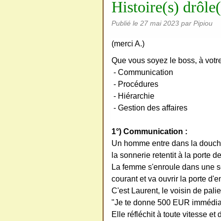
Histoire(s) drôle(
ativ
Publié le
27 mai 2023
par Pipiou
e
Co
(merci A.)
mm
Que vous soyez le boss, à votre
ons
- Communication
- Procédures
- Hiérarchie
- Gestion des affaires
SV
1°) Communication :
P
Un homme entre dans la douche
la sonnerie retentit à la porte d
Ne
La femme s'enroule dans une ser
pas
courant et va ouvrir la porte d'e
cop
C'est Laurent, le voisin de palier
ier
"Je te donne 500 EUR immédiate
ni
Elle réfléchit à toute vitesse et 