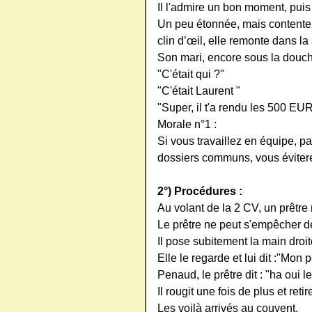
redi
Il l'admire un bon moment, puis
stri
Un peu étonnée, mais contente de
bue
clin d’œil, elle remonte dans la 
Son mari, encore sous la douch
r
"C'était qui ?"
san
"C'était Laurent "
s
"Super, il t'a rendu les 500 EUR
me
Morale n°1 :
de
Si vous travaillez en équipe, p
ma
dossiers communs, vous éviter
nde
r,
2°) Procédures :
Au volant de la 2 CV, un prêt
mer
Le prêtre ne peut s'empêcher d
ci
Il pose subitement la main droit
Elle le regarde et lui dit :"M
Penaud, le prêtre dit : "ha oui 
Il rougit une fois de plus et ret
Les voilà arrivés au couvent.