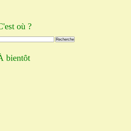
C'est où ?
À bientôt