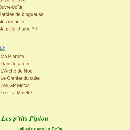
Ouvre-boîte
Paroles de blogueuse
Me contacter
Ma p'tite chaîne YT
>
Ma Planète
>
Dans le jardin
>
L'Arche de Noé
>
Le Grenier du culte
>
Les GP Motos
>
Les
La Minette
Les p'tits Pipiou
utilisés dans La Boîte,