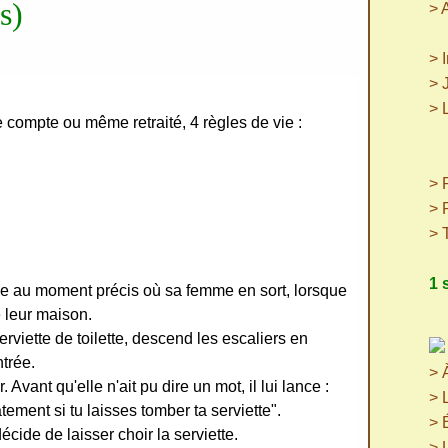
s)
> 
> 
> 
> 
 compte ou même retraité, 4 règles de vie :
(p
(
> P
> 
> 
1 
 au moment précis où sa femme en sort, lorsque
e leur maison.
viette de toilette, descend les escaliers en
ntrée.
> 
. Avant qu'elle n'ait pu dire un mot, il lui lance :
> 
ment si tu laisses tomber ta serviette".
> 
décide de laisser choir la serviette.
> 