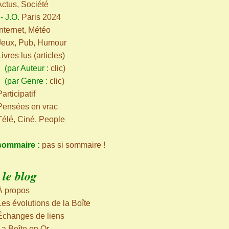
Actus, Société
-
J.O.
Paris 2024
Internet, Météo
Jeux, Pub, Humour
Livres lus (articles)
ar Auteur :
clic
)
par Genre :
clic
)
articipatif
Pensées en vrac
Télé, Ciné, People
sommaire :
pas si sommaire !
le blog
À propos
Les évolutions de la Boîte
Échanges de liens
La Boîte en Or