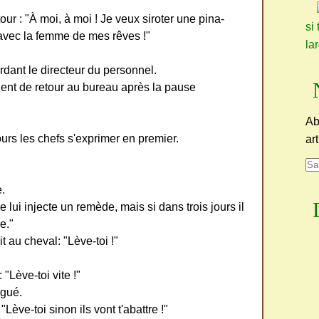
ur : "À moi, à moi ! Je veux siroter une pina-
si 
 avec la femme de mes rêves !"
la
ardant le directeur du personnel.
ent de retour au bureau après la pause
Ab
ours les chefs s'exprimer en premier.
ar
e.
e lui injecte un remède, mais si dans trois jours il
e."
t au cheval: "Lève-toi !"
"Lève-toi vite !"
igué.
"Lève-toi sinon ils vont t'abattre !"