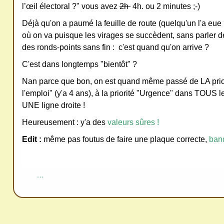
l’œil électoral ?" vous avez
2h
4h. ou 2 minutes ;-)
ativ
Déjà qu'on a paumé la feuille de route (quelqu'un l'a eue 
e
où on va puisque les virages se succèdent, sans parler 
Co
des ronds-points sans fin : c'est quand qu'on arrive ?
mm
C'est dans longtemps "bientôt" ?
ons
Nan parce que bon, on est quand même passé de LA prior
l'emploi" (y'a 4 ans), à la priorité "Urgence" dans TOUS 
UNE ligne droite !
Heureusement : y'a des
valeurs sûres !
SV
Edit :
même pas foutus de faire une plaque correcte,
band
P
Ne
pas
…
cop
ier
ni