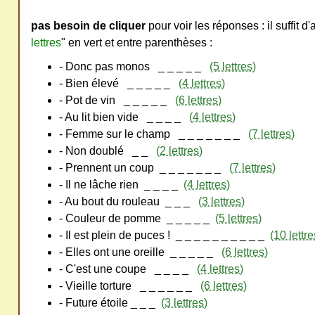
ativ
pas besoin de cliquer
pour voir les réponses : il suffit d
e
lettres
" en vert et entre parenthèses :
Co
- Donc pas monos
_ _ _ _ _
(5 lettres)
mm
- Bien élevé
_ _ _ _ _
(4 lettres)
ons
- Pot de vin
_ _ _ _ _
(6 lettres)
- Au lit bien vide
_ _ _ _
(4 lettres)
- Femme sur le champ
_ _ _ _ _ _ _
(7 lettres)
- Non doublé
_ _
(2 lettres)
- Prennent un coup
_ _ _ _ _ _ _
(7 lettres)
SV
- Il ne lâche rien
_ _ _ _
(4 lettres)
- Au bout du rouleau
_ _ _
(3 lettres)
P
- Couleur de pomme
_ _ _ _ _
(5 lettres)
Ne
- Il est plein de puces !
_ _ _ _ _ _ _ _ _ _
(10 lettre
pas
- Elles ont une oreille
_ _ _ _ _
(6 lettres)
cop
- C'est une coupe
_ _ _ _
(4 lettres)
ier
- Vieille torture
_ _ _ _ _ _
(6 lettres)
ni
- Future étoile _
_ _
(3 lettres)