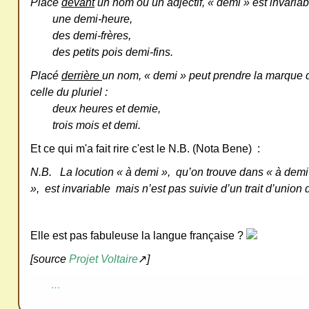
Placé
devant
un nom ou un adjectif, « demi » est invariab
une demi-heure,
des demi-frères,
des petits pois demi-fins.
Placé
derrière
un nom, « demi » peut prendre la marque 
celle du pluriel
:
deux heures et demie,
trois mois et demi.
Et ce qui m'a fait rire c'est le N.B. (Nota Bene) :
N.B. La locution « à demi », qu’on trouve dans « à dem
», est invariable mais n’est pas suivie d’un trait d’union 
Elle est pas fabuleuse la langue française ?
[source
Projet Voltaire
↗
]
…