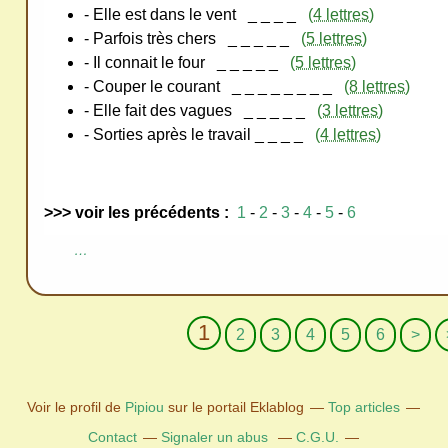
- Elle est dans le vent
_ _ _ _
(4 lettres)
- Parfois très chers
_ _ _ _ _
(5 lettres)
- Il connait le four
_ _ _ _ _
(5 lettres)
- Couper le courant
_ _ _ _ _ _ _ _
(8 lettres)
- Elle fait des vagues
_ _ _ _ _
(3 lettres)
- Sorties après le travail
_ _ _ _
(4 lettres)
>>> voir les précédents :
1
-
2
-
3
-
4
-
5
-
6
…
1
2
3
4
5
6
>
Voir le profil de
Pipiou
sur le portail Eklablog
Top articles
Contact
Signaler un abus
C.G.U.