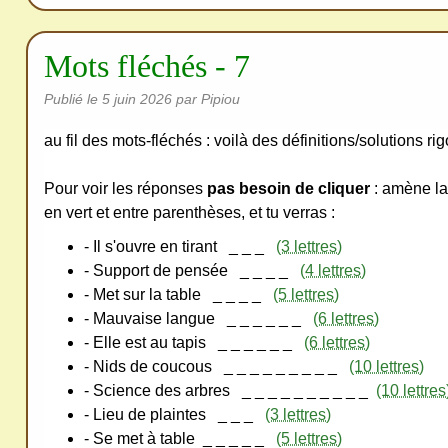
Mots fléchés - 7
Publié le
5 juin 2026
par Pipiou
au fil des mots-fléchés : voilà des définitions/solutions r
Pour voir les réponses
pas besoin de cliquer
: amène la 
en vert et entre parenthèses, et tu verras :
- Il s'ouvre en tirant
_ _ _
(3 lettres)
- Support de pensée
_ _ _ _
(4 lettres)
- Met sur la table
_ _ _ _
(5 lettres)
- Mauvaise langue
_ _ _ _ _ _
(6 lettres)
- Elle est au tapis
_ _ _ _ _ _
(6 lettres)
- Nids de coucous
_ _ _ _ _ _ _ _ _
(10 lettres)
- Science des arbres
_ _ _ _ _ _
_ _ _ _
(10 lettres
- Lieu de plaintes
_ _ _
(3 lettres)
- Se met à table
_ _ _ _ _
(5 lettres)