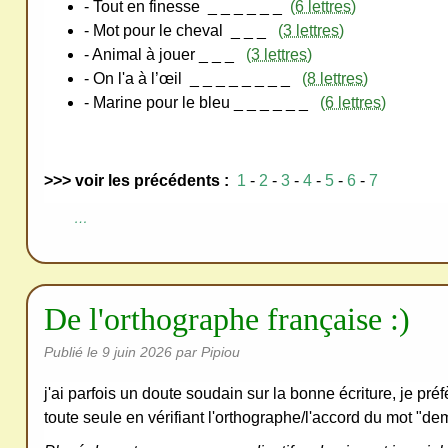
redi
- Tout en finesse
_ _ _ _ _ _
(6 lettres)
stri
- Mot pour le cheval
_ _ _
(3 lettres)
- Animal à jouer
_ _ _
(3 lettres)
bue
- On l'a à l’œil
_ _ _ _ _ _ _ _
(8 lettres)
r
- Marine pour le bleu
_ _ _ _ _ _
(6 lettres)
san
s
me
>>> voir les précédents :
1
-
2
-
3
-
4
-
5
-
6
-
7
de
ma
…
nde
r,
mer
De l'orthographe française :)
ci
Publié le
9 juin 2026
par Pipiou
j'ai parfois un doute soudain sur la bonne écriture, je préfère
toute seule en vérifiant l'orthographe/l'accord du mot "de