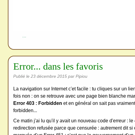
ativ
e
Co
mm
…
ons
Error... dans les favoris
Publié le
23 décembre 2015
par Pipiou
SV
P
La navigation sur Internet c'et facile : tu cliques sur un li
Ne
fois non : on se retrouve avec une page bien blanche ma
pas
Error 403 : Forbidden
et en général on sait pas vraiment
forbidden...
cop
ier
Ce matin j'ai lu qu'il y avait un nouveau code d'erreur : le
ni
redirection refusée parce que censurée : autrement dit s