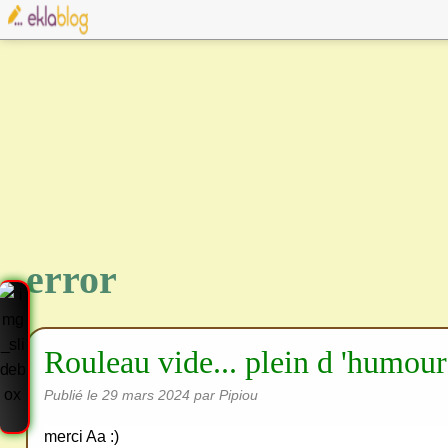
error
Rouleau vide... plein d 'humour
Publié le
29 mars 2024
par Pipiou
merci Aa :)
Cre