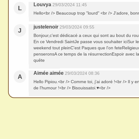
redi
Louvya
29/03/2024 11:45
L
stri
Hello<br /> Beaucoup trop "lourd" <br /> J'adore, bon
bue
r
justelenoir
29/03/2024 09:55
J
san
Bonjour,c'est dédicacé a ceux qui sont au bout du rou
En ce Vendredi SaintJe passe vous souhaiter iciSur 
s
weekend tout pleinC'est Paques que l'on feteReligieu
me
penseronsA ce temps de la résurrectionEspoir avec la
de
quête
ma
Aimée aimée
29/03/2024 08:36
A
nde
Hello Pipiou.<br /> Comme toi, j'ai adoré !<br /> Il y e
r,
de l'humour !<br /> Bisouissatoi.♥<br />
mer
ci