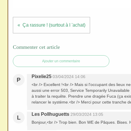
ativ
e
Co
Ça rassure ! (surtout à l 'achat)
mm
ons
Commenter cet article
Ajouter un commentaire
SV
Pixelie25
03/04/2024 14:06
P
P
<br /> Excellent !<br /> Mais si l'occupant des lieux ne
aussi une error 503, Service Temporarily Unavailable :
Ne
à traiter la requête. Prendre une dragée Fuca (ça exis
pas
relancer le système.<br /> Merci pour cette tranche de 
cop
Les Pollhuguetts
29/03/2024 13:05
ier
L
Bonjour,<br /> Trop bien. Bon WE de Pâques. Bises.
ni