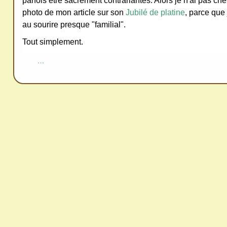
parfois être sacrément contrariantes. Alors je n'ai pas cherc
redi
photo de mon article sur son
Jubilé de platine
, parce que
stri
au sourire presque "familial".
bue
Tout simplement.
r
san
…
s
me
de
ma
nde
r,
mer
ci