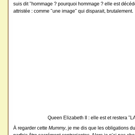
suis dit "hommage ? pourquoi hommage ? elle est décéd
ativ
attristée : comme "une image" qui disparait, brutalement.
e
Co
mm
ons
SV
P
Ne
pas
cop
Queen Elizabeth II : elle est et restera "
ier
ni
À regarder cette
Mummy
, je me dis que les obligations d