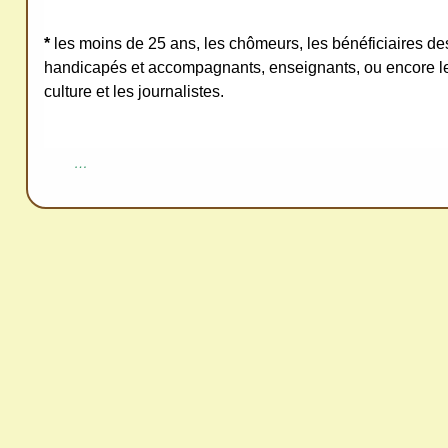
redi
stri
*
les moins de 25 ans, les chômeurs, les bénéficiaires d
bue
handicapés et accompagnants, enseignants, ou encore le
r
culture et les journalistes.
san
s
…
me
de
ma
nde
r,
mer
ci