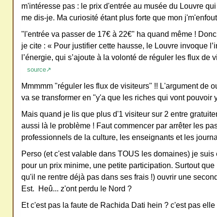
m'intéresse pas : le prix d'entrée au musée du Louvre qu
ativ
me dis-je. Ma curiosité étant plus forte que mon j'm'enfout
e
"l'entrée va passer de 17€ à 22€" ha quand même ! Donc je
Co
je cite : « Pour justifier cette hausse, le Louvre invoque l’
mm
l’énergie, qui s’ajoute à la volonté de réguler les flux de v
ons
source↗
Mmmmm "réguler les flux de visiteurs" !! L'argument de ou
va se transformer en "y'a que les riches qui vont pouvoir y 
Mais quand je lis que plus d'1 visiteur sur 2 entre gratuit
aussi là le problème ! Faut commencer par arrêter les pas
SV
professionnels de la culture, les enseignants et les journal
P
Ne
Perso (et c'est valable dans TOUS les domaines) je suis c
pour un prix minime, une petite participation. Surtout qu
pas
qu'il ne rentre déjà pas dans ses frais !) ouvrir une secon
cop
Est. Heû... z'ont perdu le Nord ?
ier
ni
Et c'est pas la faute de Rachida Dati hein ? c'est pas elle q