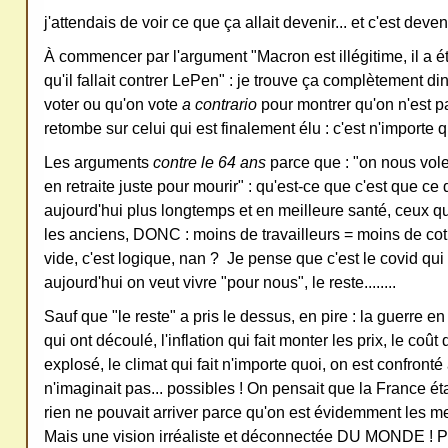
j'attendais de voir ce que ça allait devenir... et c'est deve
ativ
e
À commencer par l'argument "Macron est illégitime, il a 
Co
qu'il fallait contrer LePen" : je trouve ça complètement di
voter ou qu'on vote
a contrario
pour montrer qu'on n'est p
mm
retombe sur celui qui est finalement élu : c'est n'importe q
ons
Les arguments
contre le 64 ans
parce que : "on nous vole 
en retraite juste pour mourir" : qu'est-ce que c'est que ce 
aujourd'hui plus longtemps et en meilleure santé, ceux qui
les anciens, DONC : moins de travailleurs = moins de cotis
vide, c'est logique, nan ? Je pense que c'est le covid qui a
SV
aujourd'hui on veut vivre "pour nous", le reste........
P
Ne
Sauf que "le reste" a pris le dessus, en pire : la guerre e
qui ont découlé, l'inflation qui fait monter les prix, le coût 
pas
explosé, le climat qui fait n'importe quoi, on est confronté 
cop
n'imaginait pas... possibles ! On pensait que la France é
ier
rien ne pouvait arriver parce qu'on est évidemment les mei
ni
Mais une vision irréaliste et déconnectée DU MONDE ! 