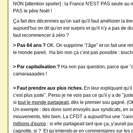
redi
NON [attention spoiler] : la France N'EST PAS seule au
stri
PAS le père Noël !
bue
Ça fait des décennies qu'on sait qu'il faut améliorer la tireli
r
aujourd'hui on dit qu'on est surpris et qu'il n'y a pas de 
san
faut recommencer à zéro ?
s
> Pas 64 ans ?
OK. On supprime "l'âge" et on fait une retr
me
le monde pareil. Ha bin non ça c'est pas possible : touc
de
ma
> Par capitalisation ?
Ha non pas question, parce que "ca
nde
camaraaaades !
r,
> Faut prendre aux plus riches.
En leur expliquant qu'il
mer
c'est plus juste". Perso je ne vois pas ce qu'il y a de "just
ci
si
tout le monde partageait
, dès le premier sou gagné. (O
Un exemple : des dons sont envoyés aux syndicats, en so
mouvements, très bien. La CFDT a aujourd'hui une "cais
millions d'euros
: si elle partageait tant que ça, y'aurait p
cagnotte, si ? Et qu'entends-je en commentaires sur les 