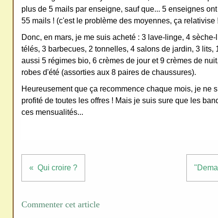
plus de 5 mails par enseigne, sauf que... 5 enseignes on
ativ
55 mails ! (c'est le problème des moyennes, ça relativise 
e
Donc, en mars, je me suis acheté : 3 lave-linge, 4 sèche-l
Co
télés, 3 barbecues, 2 tonnelles, 4 salons de jardin, 3 lits
mm
aussi 5 régimes bio, 6 crèmes de jour et 9 crèmes de nuit, 
ons
robes d'été (assorties aux 8 paires de chaussures).
Heureusement que ça recommence chaque mois, je ne sui
profité de toutes les offres ! Mais je suis sure que les ba
ces mensualités...
SV
P
Ne
pas
Qui croire ?
"Dema
cop
ier
Commenter cet article
ni