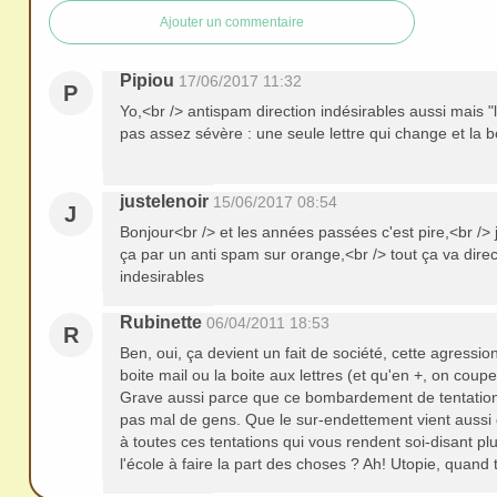
redi
Ajouter un commentaire
stri
bue
Pipiou
17/06/2017 11:32
P
r
Yo,<br /> antispam direction indésirables aussi mais 
san
pas assez sévère : une seule lettre qui change et la 
s
me
justelenoir
15/06/2017 08:54
J
de
Bonjour<br /> et les années passées c'est pire,<br /> 
ma
ça par un anti spam sur orange,<br /> tout ça va dire
nde
indesirables
r,
Rubinette
06/04/2011 18:53
mer
R
Ben, oui, ça devient un fait de société, cette agression
ci
boite mail ou la boite aux lettres (et qu'en +, on coup
Grave aussi parce que ce bombardement de tentations
pas mal de gens. Que le sur-endettement vient aussi de
à toutes ces tentations qui vous rendent soi-disant p
l'école à faire la part des choses ? Ah! Utopie, quand t