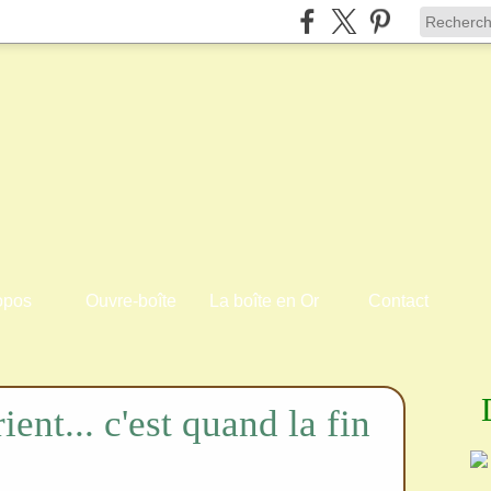
opos
Ouvre-boîte
La boîte en Or
Contact
ient... c'est quand la fin