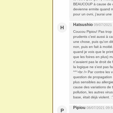
BEAUCOUP à cause de ce 
devienne ermite quand m
pour un ovni, j'aurai une
Hatsushio
09/07/2021
H
Coucou Pipiou! Pas trop
prudents c'est aussi à c
une chose, puis qu'on dit 
non, puis en fait à moiti
quand je vois que le pr
que les foires en plus) m
n'avaient pas le droit de
la logique ne s'est pas 
^^'<br /> Par contre les 
question de propagation 
plus sensibles au allergi
cause des variations de 
pollution, les autres viru
base, était déjà violent. 
Pipiou
08/07/2021 09:5
P