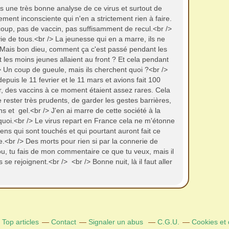
is une très bonne analyse de ce virus et surtout de
ment inconsciente qui n'en a strictement rien à faire.
oup, pas de vaccin, pas suffisamment de recul.<br />
vie de tous.<br /> La jeunesse qui en a marre, ils ne
. Mais bon dieu, comment ça c'est passé pendant les
 les moins jeunes allaient au front ? Et cela pendant
 Un coup de gueule, mais ils cherchent quoi ?<br />
uis le 11 fevrier et le 11 mars et avions fait 100
ur, des vaccins à ce moment étaient assez rares. Cela
ester très prudents, de garder les gestes barrières,
 et gel.<br /> J'en ai marre de cette société à la
e quoi.<br /> Le virus repart en France cela ne m'étonne
ns qui sont touchés et qui pourtant auront fait ce
ille.<br /> Des morts pour rien si par la connerie de
iou, tu fais de mon commentaire ce que tu veux, mais il
e rejoignent.<br /> <br /> Bonne nuit, là il faut aller
Top articles
Contact
Signaler un abus
C.G.U.
Cookies et