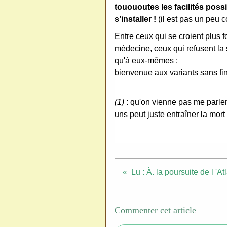
redi
touououtes les facilités poss
stri
s’installer !
(il est pas un peu c
bue
Entre ceux qui se croient plus f
r
médecine, ceux qui refusent la 
san
qu'à eux-mêmes :
s
bienvenue aux variants sans f
me
de
(1)
: qu'on vienne pas me parler 
ma
uns peut juste entraîner la mort
nde
r,
mer
ci
Commenter cet article