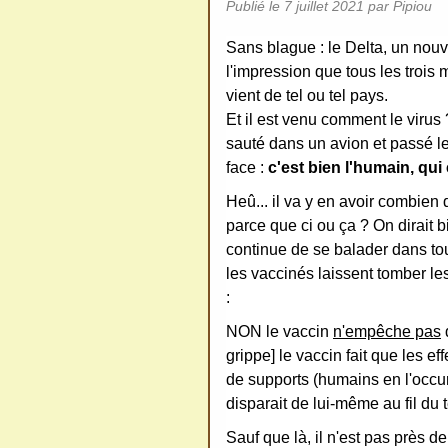
Publié le
7 juillet 2021
par Pipiou
ativ
Sans blague : le Delta, un no
e
l'impression que tous les troi
Co
vient de tel ou tel pays.
mm
Et il est venu comment le virus ?
ons
sauté dans un avion et passé les
face :
c'est bien l'humain, qu
Heû... il va y en avoir combien 
parce que ci ou ça ? On dirait b
continue de se balader dans tou
SV
les vaccinés laissent tomber les
P
:
Ne
NON le vaccin
n'empêche pas
pas
grippe] le vaccin fait que les e
cop
de supports (humains en l'occur
ier
disparait de lui-même au fil du
ni
Sauf que là, il n'est pas près de