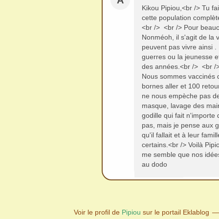
A
Kikou Pipiou,<br /> Tu fa
cette population complète
<br /> <br /> Pour beauc
Nonméoh, il s'agit de la 
peuvent pas vivre ainsi 
guerres ou la jeunesse et
des années.<br /> <br />
Nous sommes vaccinés dep
bornes aller et 100 reto
ne nous empèche pas de r
masque, lavage des mains
godille qui fait n'import
pas, mais je pense aux ge
qu'il fallait et à leur fam
certains.<br /> Voilà Pip
me semble que nos idées s
au dodo
Voir le profil de
Pipiou
sur le portail Eklablog