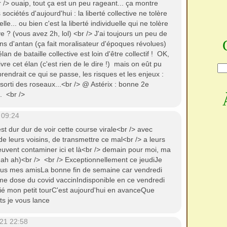
r /> ouaip, tout ça est un peu rageant... ça montre
ociétés d'aujourd'hui : la liberté collective ne tolère
lle... ou bien c'est la liberté individuelle qui ne tolère
ve ? (vous avez 2h, lol) <br /> J'ai toujours un peu de
s d'antan (ça fait moralisateur d'époques révolues)
lan de bataille collective est loin d'être collectif ! OK,
ivre cet élan (c'est rien de le dire !) mais on eût pu
ndrait ce qui se passe, les risques et les enjeux :
 sorti des roseaux...<br /> @ Astérix : bonne 2e
it. <br />
 09:24
est dur dur de voir cette course virale<br /> avec
 de leurs voisins, de transmettre ce mal<br /> a leurs
euvent contaminer ici et là<br /> demain pour moi, ma
ah ah)<br /> <br /> Exceptionnellement ce jeudiJe
tous mes amisLa bonne fin de semaine car vendredi
me dose du covid vaccinIndisponible en ce vendredi
tié mon petit tourC'est aujourd'hui en avanceQue
ts je vous lance
21 22:58