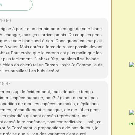
re
 10:50
'origine à partir d'un certain pourcentage de vote blanc
sés changer, mais ça n'arrive jamais. Du coup les gens
ue le vote blanc sert à rien. Donc quand ça leur plait
e à voter. Mais après a force de rester passifs devant
.<br /> Faut croire que le corona est plus malin que les
et plus facilement. '-'<br /> Yep, ou alors il se balade
de chien en chien) tel un Tarzan. :p<br /> Comme l'a dit
: Les bubulles! Les bubulles! o/
 18:47
uver ça stupide évidemment, mais depuis le temps
timer l'espèce humaine, non? :/ (sinon on serait pas
isparition de moultes espèces animales, d'épilations
centes, réchauffement climatique, etc etc...)Les gens
les minorités qui sont censés représenter une
st censé faire confiance, sont contradictoire... bah, ça
en
<br /> Forcément la propagation aide pas du tout, je
je précise que s'il y a des variantes c'est aussi