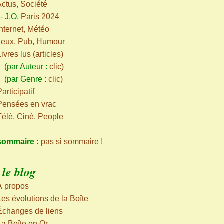
Actus, Société
-
J.O.
Paris 2024
Internet, Météo
Jeux, Pub, Humour
Livres lus (articles)
ar Auteur :
clic
)
par Genre :
clic
)
articipatif
Pensées en vrac
Télé, Ciné, People
sommaire :
pas si sommaire !
le blog
À propos
Les évolutions de la Boîte
Échanges de liens
La Boîte en Or