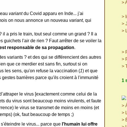
> 
uveau
variant
du Covid apparu en Inde... j'ai
> 
s mois on nous annonce un nouveau
variant
, qui
> 
> 
 il a pris le train, tout seul comme un grand ? Il a
(p
 guichets l'air de rien ? Faut arrêter de se voiler la
(
i est responsable de sa propagation
.
> P
des variants ? et des qui se différencient des autres
> 
ien que ce merdier est sans fin, surtout si on
> 
s les sens, qu'on refuse la vaccination (
1
) et que
 gestes barrières parce qu'ils croient à l'immunité
1 
d’attraper le virus [exactement comme celui de la
ffets du virus sont beaucoup moins virulents, et faute
> 
rence) le virus se transmet de moins en moins (et
> 
 temps) (ok, faut beaucoup de temps ;)
> 
 s'éteindre le virus... parce que
l'humain lui offre
> 