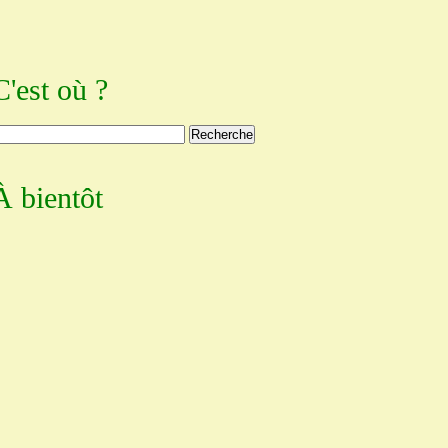
C'est où ?
À bientôt