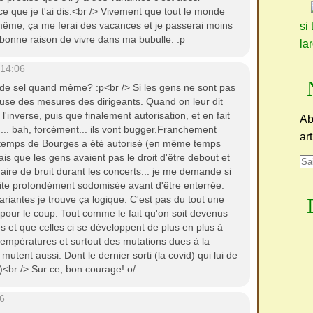
que je t'ai dis.<br /> Vivement que tout le monde
ême, ça me ferai des vacances et je passerai moins
si 
 bonne raison de vivre dans ma bubulle. :p
la
 14:06
 de sel quand même? :p<br /> Si les gens ne sont pas
ause des mesures des dirigeants. Quand on leur dit
l'inverse, puis que finalement autorisation, et en fait
Ab
é.... bah, forcément... ils vont bugger.Franchement
ar
intemps de Bourges a été autorisé (en même temps
ais que les gens avaient pas le droit d'être debout et
 faire de bruit durant les concerts... je me demande si
faite profondément sodomisée avant d'être enterrée.
variantes je trouve ça logique. C'est pas du tout une
pour le coup. Tout comme le fait qu'on soit devenus
es et que celles ci se développent de plus en plus à
températures et surtout des mutations dues à la
s mutent aussi. Dont le dernier sorti (la covid) qui lui de
:')<br /> Sur ce, bon courage! o/
6