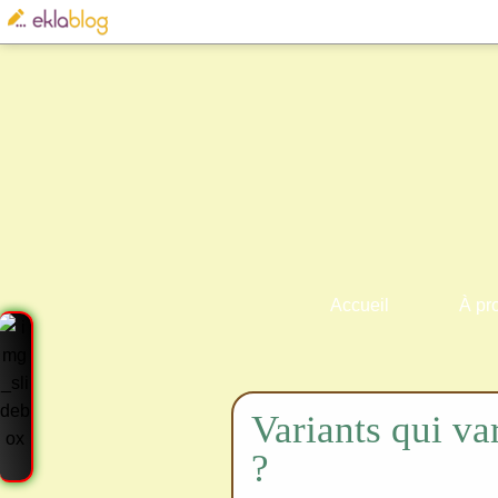
Accueil
À pr
Variants qui var
?
Cre