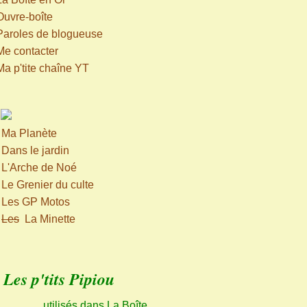
Ouvre-boîte
Paroles de blogueuse
Me contacter
Ma p'tite chaîne YT
>
Ma Planète
>
Dans le jardin
>
L'Arche de Noé
>
Le Grenier du culte
>
Les GP Motos
>
Les
La Minette
Les p'tits Pipiou
utilisés dans La Boîte,