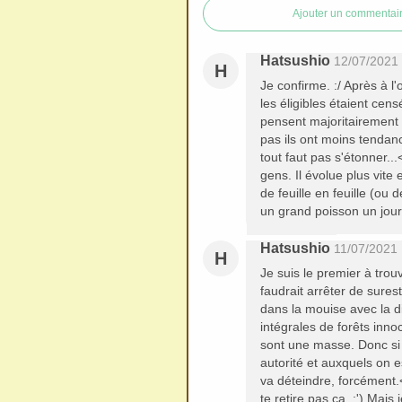
Ajouter un commentai
Hatsushio
12/07/2021
H
Je confirme. :/ Après à l
les éligibles étaient cen
pensent majoritairement q
pas ils ont moins tendanc
tout faut pas s'étonner..
gens. Il évolue plus vite 
de feuille en feuille (ou 
un grand poisson un jour
Hatsushio
11/07/2021
H
Je suis le premier à tro
faudrait arrêter de sures
dans la mouise avec la d
intégrales de forêts inno
sont une masse. Donc si 
autorité et auxquels on e
va déteindre, forcément.
te retire pas ça. :') Mais 