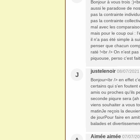
Bonjour à vous trois :)<b
aussi le paradoxe de nos s
pas la contrainte individue
pas la contrainte collecti
mal avec les comparaison
mais pour le coup oui : l'é
il n'a pas été simple à su
penser que chacun compre
raté !<br /> On n'est pas
piquouse, perso c'est fa
justelenoir
08/07/2021
J
Bonjour<br /> en effet c'
certains qui s'en foutent
amis ou proches qu'ils p
seconde piqure sera (ah 
viens souhaiter a vous 
matinJe reçois la deuxie
de jourPour faire en ami
balades et divertissemen
Aimée aimée
07/07/20