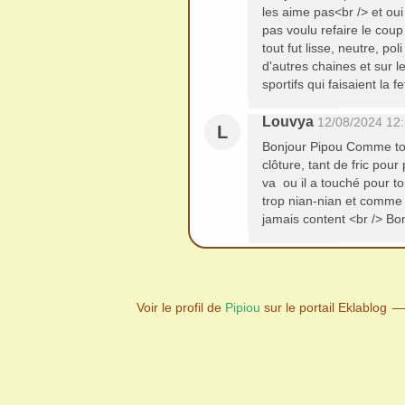
les aime pas<br /> et oui
pas voulu refaire le cou
tout fut lisse, neutre, po
d'autres chaines et sur l
sportifs qui faisaient la f
Louvya
12/08/2024 12
L
Bonjour Pipou Comme toi 
clôture, tant de fric pou
va ou il a touché pour t
trop nian-nian et comme to
jamais content <br /> Bon
Voir le profil de
Pipiou
sur le portail Eklablog