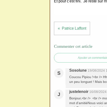
Et pouf c'est fini. Je reste sur 
Patrice Laffont
Commenter cet article
Ajouter un commentai
Sosolune
19/08/2024 
S
Coucou Pipiou !<br /> Hhh
un peu longuet ! Mais bon
justelenoir
16/08/2024
J
Bonjour,<br /> <br /> mo
mot d'amitiéNous voici ar