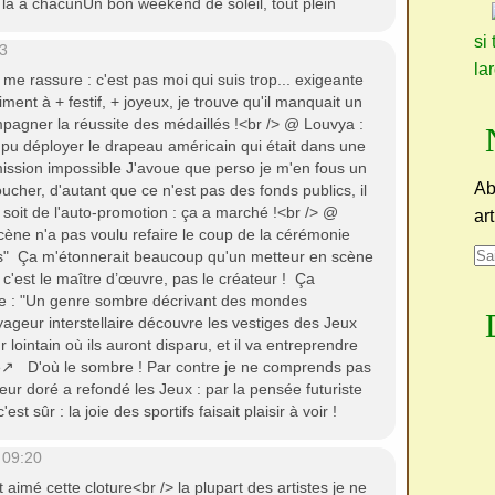
t là à chacunUn bon weekend de soleil, tout plein
si 
3
la
me rassure : c'est pas moi qui suis trop... exigeante
ment à + festif, + joyeux, je trouve qu'il manquait un
mpagner la réussite des médaillés !<br /> @ Louvya :
s pu déployer le drapeau américain qui était dans une
 mission impossible J'avoue que perso je m'en fous un
Ab
ucher, d'autant que ce n'est pas des fonds publics, il
oit de l'auto-promotion : ça a marché !<br /> @
ar
scène n'a pas voulu refaire le coup de la cérémonie
s" Ça m'étonnerait beaucoup qu'un metteur en scène
 c'est le maître d’œuvre, pas le créateur ! Ça
ire : "Un genre sombre décrivant des mondes
ageur interstellaire découvre les vestiges des Jeux
 lointain où ils auront disparu, et il va entreprendre
e↗ D'où le sombre ! Par contre je ne comprends pas
ur doré a refondé les Jeux : par la pensée futuriste
st sûr : la joie des sportifs faisait plaisir à voir !
 09:20
 aimé cette cloture<br /> la plupart des artistes je ne