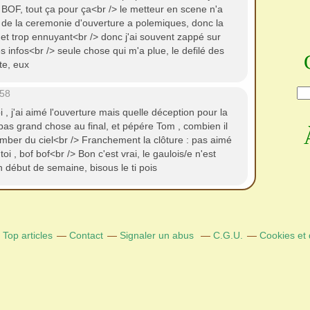
 BOF, tout ça pour ça<br /> le metteur en scene n'a
p de la ceremonie d'ouverture a polemiques, donc la
li et trop ennuyant<br /> donc j'ai souvent zappé sur
es infos<br /> seule chose qui m'a plue, le defilé des
ete, eux
:58
, j'ai aimé l'ouverture mais quelle déception pour la
r pas grand chose au final, et pépére Tom , combien il
omber du ciel<br /> Franchement la clôture : pas aimé
i , bof bof<br /> Bon c'est vrai, le gaulois/e n'est
 début de semaine, bisous le ti pois
Top articles
Contact
Signaler un abus
C.G.U.
Cookies et