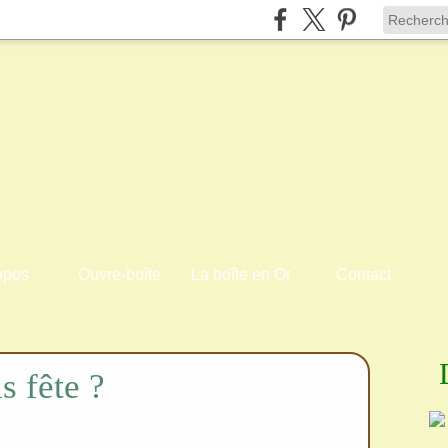
opos
Ouvre-boîte
La boîte en Or
Contact
s fête ?