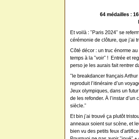
ativ
64 médailles : 16
e
Co
Et voilà : "Paris 2024" se refer
mm
cérémonie de clôture, que j'ai 
ons
Côté décor : un truc énorme au s
temps à la "voir" ! Entrée et 
perso je les aurais fait rentrer
"le breakdancer français Arthur 
SV
reproduit l’itinéraire d’un voya
P
Jeux olympiques, dans un futur l
Ne
de les refonder. À l’instar d’u
siècle."
pas
cop
Et bin j'ai trouvé ça plutôt tris
ier
anneaux soient sur scène, et le
bien vu des petits feux d'artifi
ni
Pourquoi ne pas avoir "joué" +