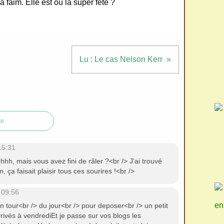
ma faim. Elle est où la super fête ?
Lu : Le cas Nelson Kerr
re
15:31
hh, mais vous avez fini de râler ?<br /> J'ai trouvé
, ça faisait plaisir tous ces sourires !<br />
 09:56
en
n tour<br /> du jour<br /> pour deposer<br /> un petit
rivés à vendrediEt je passe sur vos blogs les