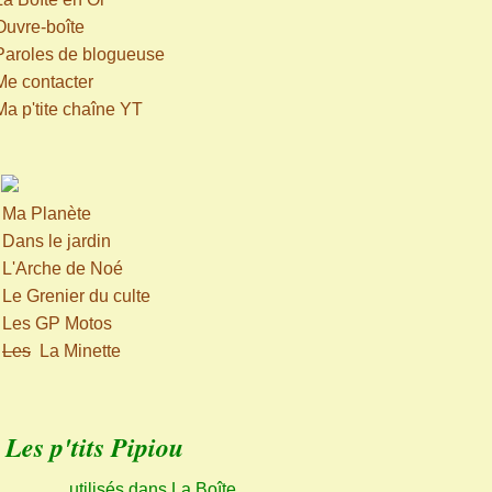
Ouvre-boîte
Paroles de blogueuse
Me contacter
Ma p'tite chaîne YT
>
Ma Planète
>
Dans le jardin
>
L'Arche de Noé
>
Le Grenier du culte
>
Les GP Motos
>
Les
La Minette
Les p'tits Pipiou
utilisés dans La Boîte,