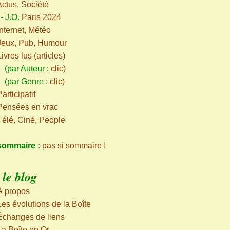
Actus, Société
-
J.O.
Paris 2024
Internet, Météo
Jeux, Pub, Humour
Livres lus (articles)
ar Auteur :
clic
)
par Genre :
clic
)
articipatif
Pensées en vrac
Télé, Ciné, People
sommaire :
pas si sommaire !
le blog
À propos
Les évolutions de la Boîte
Échanges de liens
La Boîte en Or