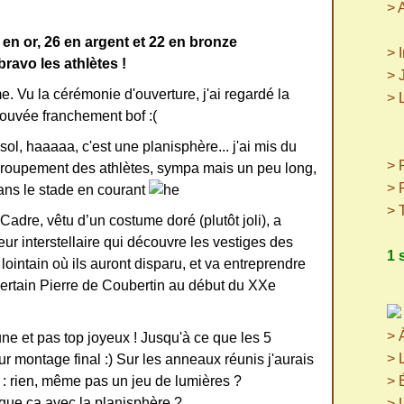
> 
 en or, 26 en argent et 22 en bronze
> 
bravo les athlètes !
> 
me. Vu la cérémonie d'ouverture, j'ai regardé la
> 
trouvée franchement bof :(
(p
(
ol, haaaaa, c'est une planisphère... j'ai mis du
> P
regroupement des athlètes, sympa mais un peu long,
> 
 dans le stade en courant
> 
Cadre, vêtu d’un costume doré (plutôt joli), a
geur interstellaire qui découvre les vestiges des
1 
ointain où ils auront disparu, et va entreprendre
n certain Pierre de Coubertin au début du XXe
> 
toune et pas top joyeux ! Jusqu'à ce que les 5
> 
ur montage final :) Sur les anneaux réunis j'aurais
ce : rien, même pas un jeu de lumières ?
> 
 que ça avec la planisphère ?
> 