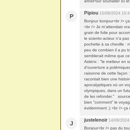
amisPour souhaiter ici e
Pipiou
15/08/2024 10:4
P
Bonjour bonjour<br /> ça 
<br /> Je m'attendais vrai
grain de folie pour acco
le sciento-acteur n'a pa
pochette à sa cheville :
peu de combien il a pu to
semblerait même que ce s
Astérix : "le metteur en 
d'ouverture a polémique
raisonne de cette façon :
racontait bien une histo
apocalyptiques où un voy
olympiques, dans un futur
de les refonder." sourc
bien "comment" le voyage
évidemment ;) <br /> ça c'e
justelenoir
14/08/2024
J
Bonjour<br /> pas du tout