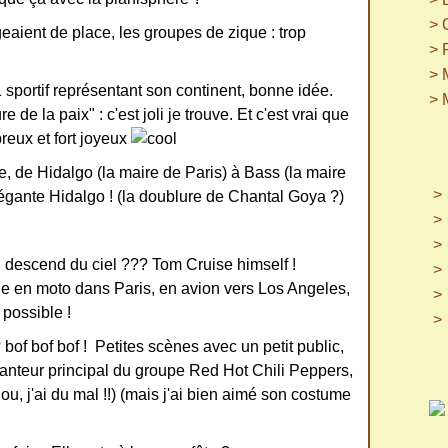
> 
aient de place, les groupes de zique : trop
> 
> 
 sportif représentant son continent, bonne idée.
> 
e de la paix" : c'est joli je trouve. Et c'est vrai que
mbreux et fort joyeux
de Hidalgo (la maire de Paris) à Bass (la maire
égante Hidalgo ! (la doublure de Chantal Goya ?)
ui descend du ciel ??? Tom Cruise himself !
e en moto dans Paris, en avion vers Los Angeles,
 possible !
 bof bof bof ! Petites scènes avec un petit public,
chanteur principal du groupe Red Hot Chili Peppers,
u, j'ai du mal !!) (mais j'ai bien aimé son costume