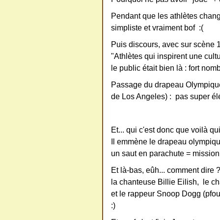
redi
stri
Pendant que les athlètes change
bue
simpliste et vraiment bof :(
r
Puis discours, avec sur scène 1
san
"Athlètes qui inspirent une cultur
s
le public était bien là : fort no
me
Passage du drapeau Olympique, 
de
de Los Angeles) : pas super él
ma
nde
Et... qui c'est donc que voilà q
r,
Il emmène le drapeau olympiqu
mer
un saut en parachute = mission
ci
Et là-bas, eûh... comment dire ?
la chanteuse Billie Eilish, le 
et le rappeur Snoop Dogg (pfouo
:)