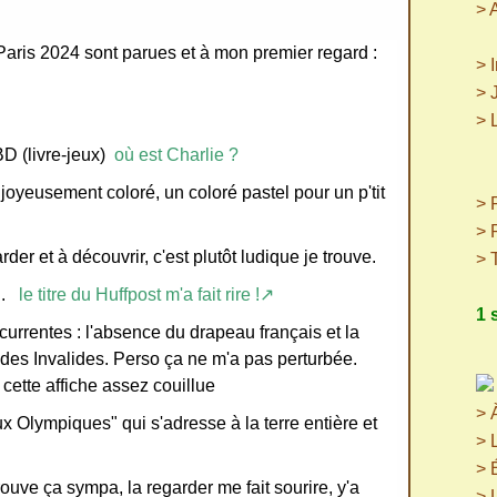
> 
. Paris 2024 sont parues et à mon premier regard :
> 
> 
> 
(p
BD (livre-jeux)
où est Charlie ?
(
, joyeusement coloré, un coloré pastel pour un p'tit
> P
> 
rder et à découvrir, c'est plutôt ludique je trouve.
> 
...
le titre du Huffpost m'a fait rire !↗
1 
urrentes : l'absence du drapeau français et la
des Invalides. Perso ça ne m'a pas perturbée.
 cette affiche assez couillue
> 
ux Olympiques" qui s'adresse à la terre entière et
> 
> 
 trouve ça sympa, la regarder me fait sourire, y'a
> 