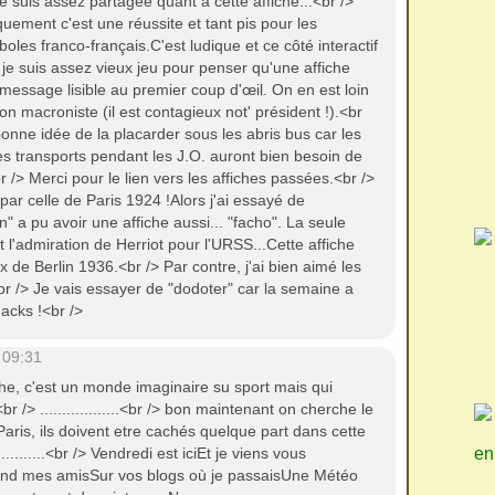
e suis assez partagée quant à cette affiche...<br />
uement c'est une réussite et tant pis pour les
boles franco-français.C'est ludique et ce côté interactif
 je suis assez vieux jeu pour penser qu'une affiche
n message lisible au premier coup d'œil. On en est loin
on macroniste (il est contagieux not' président !).<br
bonne idée de la placarder sous les abris bus car les
 les transports pendant les J.O. auront bien besoin de
 /> Merci pour le lien vers les affiches passées.<br />
 par celle de Paris 1924 !Alors j'ai essayé de
a pu avoir une affiche aussi... "facho". La seule
t l'admiration de Herriot pour l'URSS...Cette affiche
x de Berlin 1936.<br /> Par contre, j'ai bien aimé les
br /> Je vais essayer de "dodoter" car la semaine a
macks !<br />
 09:31
iche, c'est un monde imaginaire su sport mais qui
 /> ..................<br /> bon maintenant on cherche le
Paris, ils doivent etre cachés quelque part dans cette
...........<br /> Vendredi est iciEt je viens vous
en
nd mes amisSur vos blogs où je passaisUne Météo