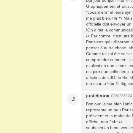
Bonjour bonjour !<br /> J
Graphiquement et artistiq
"cocardiers" et leurs sym
me plait bien.<br /> Mais
officielle doit envoyer u
!On dirait la communicati
/> Par contre, c'est une 
Parisiens qui utiliseront
penser à autre chose !<br
Comme toi j'ai été saisie
comprendre comment "on" 
explication que je vois es
est pire que celle des jeu
affiches des JO de Rio.<
été usante !<br /> Big s
justelenoir
08/03/2024
J
Bonjour,j'aime bien l'aff
represente un peu Paris<br
président et la maire de 
affiche, non ?<br /> .......
souhaiterUn beau weeke