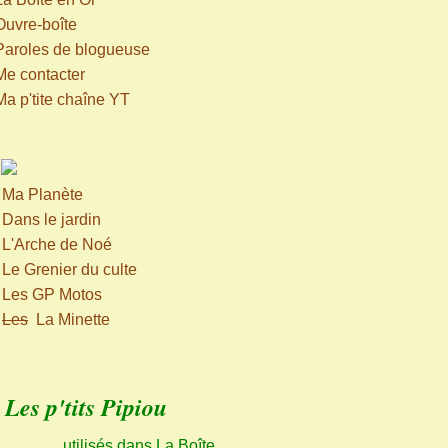
Ouvre-boîte
Paroles de blogueuse
Me contacter
Ma p'tite chaîne YT
>
Ma Planète
>
Dans le jardin
>
L'Arche de Noé
>
Le Grenier du culte
>
Les GP Motos
>
Les
La Minette
Les p'tits Pipiou
utilisés dans La Boîte,