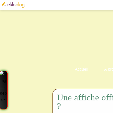
Accueil
À pr
Une affiche offi
?
Cre