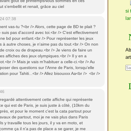
n avant gout de printempsNous sommes en ces
s'embellit et renait, grâce au ciel
si 
la
24 07:38
nt vas-tu ?<br /> Alors, cette page de BD te plait ?
e suis pas d'accord avec toi.<br /> C'est effectivement
ne bd pour enfant.<br /> Pour représenter les jeux
s à autre choses, je n'aime pas du tout.<br /> On non
Ab
 de croix ou de drapeau.<br /> Je viens de faire un
nes affiches des jeux olympiques.<br /> Il y en a
ar
ot.<br /> Mais je vais m'habituer a celle-ci.<br /> Au
 poser des questions sur l'Anne de Paris, lorsqu'elle
tion pour Tahiti...<br /> Allez bisouxxx Aa<br /> <br />
:46
 regardé attentivement cette affiche qui représente
ce qui est de Paris, je suis juste à côté, (10km du
 près, et pour le moment c'est la cata partout pour
ravaux de partout, moi je ne vais plus dans Paris
 y travaille tous les jours, il y va en moto, et
omme ça il n'a pas de place a se garer, je me