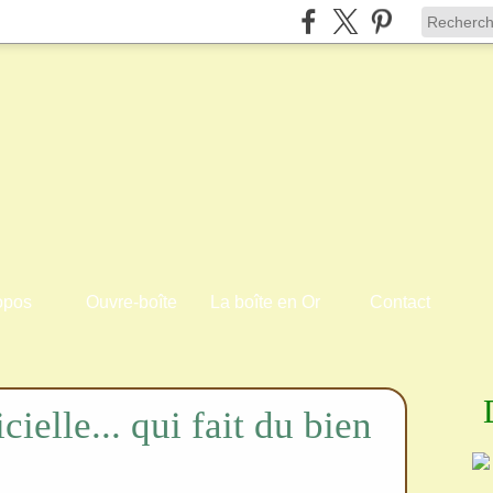
opos
Ouvre-boîte
La boîte en Or
Contact
cielle... qui fait du bien