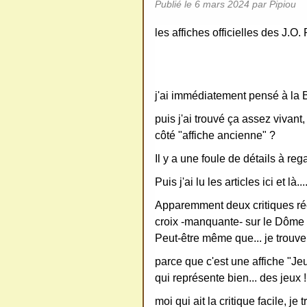
Publié le
6 mars 2024
par Pipiou
ativ
les affiches officielles des J.O
e
Co
mm
ons
j'ai immédiatement pensé à la 
puis j'ai trouvé ça assez vivant
côté "affiche ancienne" ?
Il y a une foule de détails à rega
SV
Puis j'ai lu les articles ici et là..
P
Apparemment deux critiques réc
Ne
croix -manquante- sur le Dôme 
pas
Peut-être même que... je trouve
cop
parce que c'est une affiche "Je
ier
qui représente bien... des jeux !
ni
moi qui ait la critique facile, je