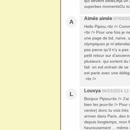
qui devient belleDeja u
superbes momentsOu tout 
Aimée aimée
07/03/20
A
Hello Pipiou,<br /> Comme
<br /> Pour une fois je n
une page de bd, naïve, u
olympiques je m'attendai
pas parce qu'il n'y a pas
petit retour sur d'ancien
plusieurs qui sortent du l
fait on est entrain de se
est parie avec une déléga
<br />
Louvya
06/03/2024 12
L
Bonjour Pipiou<br /> J'ai
bien les jeux<br /> Pour 
centre) donc tu vois très
arriver dans Paris, des t
depuis longtemps, mon fils
heureusement ... même c