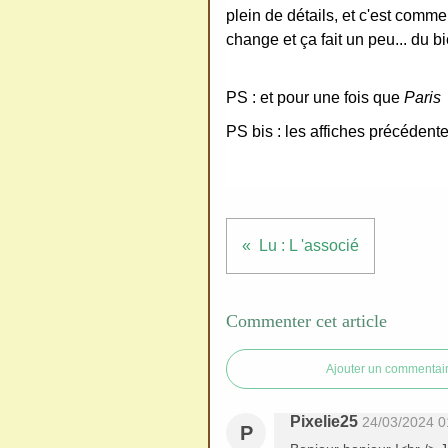
redi
plein de détails, et c'est comme
stri
change et ça fait un peu... du bi
bue
r
PS : et pour une fois que
Paris
san
PS bis : les affiches précédent
s
me
de
ma
nde
Lu : L 'associé
r,
mer
Commenter cet article
ci
Ajouter un commentai
Pixelie25
24/03/2024 0
P