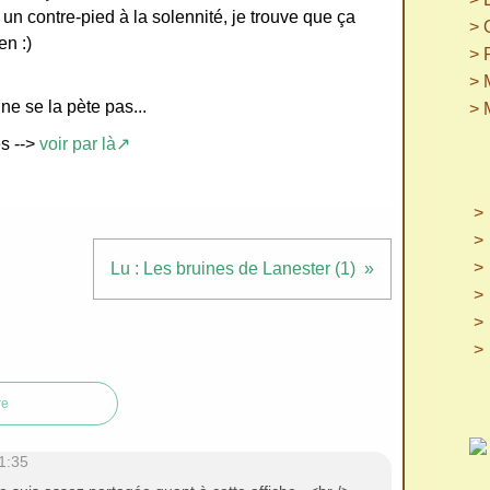
 un contre-pied à la solennité, je trouve que ça
> 
en :)
> 
> 
ne se la pète pas...
> 
es -->
voir par là↗
Lu : Les bruines de Lanester (1)
re
1:35