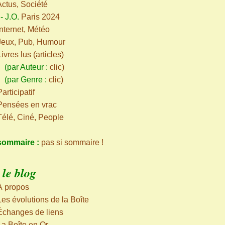
Actus, Société
-
J.O.
Paris 2024
Internet, Météo
Jeux, Pub, Humour
Livres lus (articles)
ar Auteur :
clic
)
par Genre :
clic
)
articipatif
Pensées en vrac
Télé, Ciné, People
sommaire :
pas si sommaire !
le blog
À propos
Les évolutions de la Boîte
Échanges de liens
La Boîte en Or