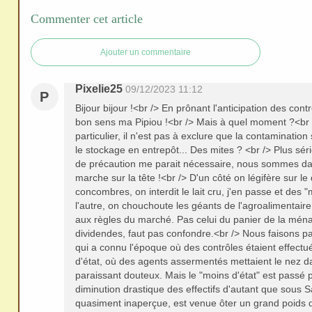
redi
Commenter cet article
stri
bue
Ajouter un commentaire
r
san
Pixelie25
09/12/2023 11:12
P
s
Bijour bijour !<br /> En prônant l'anticipation des cont
me
bon sens ma Pipiou !<br /> Mais à quel moment ?<br
de
particulier, il n'est pas à exclure que la contamination
le stockage en entrepôt... Des mites ? <br /> Plus sér
ma
de précaution me parait nécessaire, nous sommes d
nde
marche sur la tête !<br /> D'un côté on légifère sur l
r,
concombres, on interdit le lait cru, j'en passe et des 
l'autre, on chouchoute les géants de l'agroalimentair
mer
aux règles du marché. Pas celui du panier de la ména
ci
dividendes, faut pas confondre.<br /> Nous faisons pa
qui a connu l'époque où des contrôles étaient effect
d'état, où des agents assermentés mettaient le nez d
paraissant douteux. Mais le "moins d'état" est passé 
diminution drastique des effectifs d'autant que sous 
quasiment inaperçue, est venue ôter un grand poids 