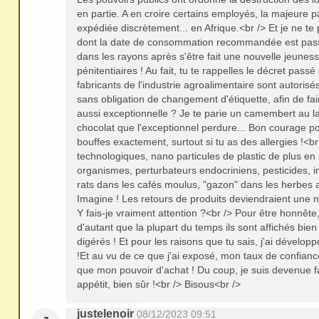
en partie. A en croire certains employés, la majeure pa
expédiée discrètement... en Afrique.<br /> Et je ne te
dont la date de consommation recommandée est pass
dans les rayons après s'être fait une nouvelle jeuness
pénitentiaires ! Au fait, tu te rappelles le décret passé
fabricants de l'industrie agroalimentaire sont autorisé
sans obligation de changement d'étiquette, afin de fai
aussi exceptionnelle ? Je te parie un camembert au lai
chocolat que l'exceptionnel perdure... Bon courage po
bouffes exactement, surtout si tu as des allergies !<b
technologiques, nano particules de plastic de plus e
organismes, perturbateurs endocriniens, pesticides, in
rats dans les cafés moulus, "gazon" dans les herbes 
Imagine ! Les retours de produits deviendraient une no
Y fais-je vraiment attention ?<br /> Pour être honnêt
d'autant que la plupart du temps ils sont affichés bien
digérés ! Et pour les raisons que tu sais, j'ai dévelo
!Et au vu de ce que j'ai exposé, mon taux de confianc
que mon pouvoir d'achat ! Du coup, je suis devenue fa
appétit, bien sûr !<br /> Bisous<br />
justelenoir
08/12/2023 09:51