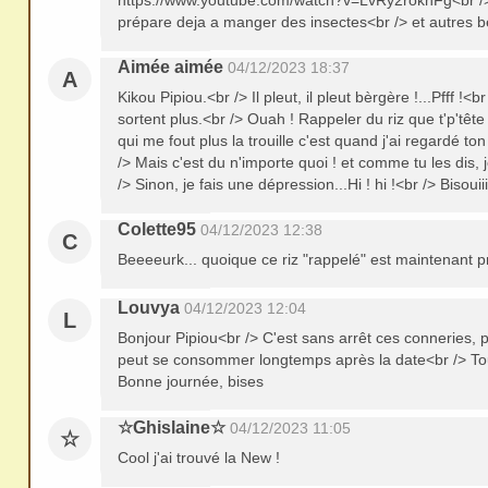
https://www.youtube.com/watch?v=LvRy2roknFg<br />
prépare deja a manger des insectes<br /> et autres b
Aimée aimée
04/12/2023 18:37
A
Kikou Pipiou.<br /> Il pleut, il pleut bèrgère !...Pfff !
sortent plus.<br /> Ouah ! Rappeler du riz que t'p'têt
qui me fout plus la trouille c'est quand j'ai regardé to
/> Mais c'est du n'importe quoi ! et comme tu les dis, 
/> Sinon, je fais une dépression...Hi ! hi !<br /> Bisou
Colette95
04/12/2023 12:38
C
Beeeeurk... quoique ce riz "rappelé" est maintenant 
Louvya
04/12/2023 12:04
L
Bonjour Pipiou<br /> C'est sans arrêt ces conneries, pf
peut se consommer longtemps après la date<br /> Tout
Bonne journée, bises
☆Ghislaine☆
04/12/2023 11:05
☆
Cool j'ai trouvé la New !