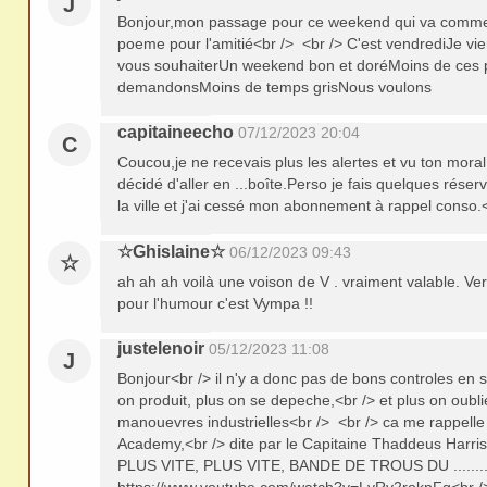
J
Bonjour,mon passage pour ce weekend qui va comme
poeme pour l'amitié<br /> <br /> C'est vendrediJe vi
vous souhaiterUn weekend bon et doréMoins de ces 
demandonsMoins de temps grisNous voulons
capitaineecho
07/12/2023 20:04
C
Coucou,je ne recevais plus les alertes et vu ton moral,
décidé d'aller en ...boîte.Perso je fais quelques réser
la ville et j'ai cessé mon abonnement à rappel conso
☆Ghislaine☆
06/12/2023 09:43
☆
ah ah ah voilà une voison de V . vraiment valable. Ver
pour l'humour c'est Vympa !!
justelenoir
05/12/2023 11:08
J
Bonjour<br /> il n'y a donc pas de bons controles en s
on produit, plus on se depeche,<br /> et plus on oubl
manouevres industrielles<br /> <br /> ca me rappelle 
Academy,<br /> dite par le Capitaine Thaddeus Harri
PLUS VITE, PLUS VITE, BANDE DE TROUS DU ........