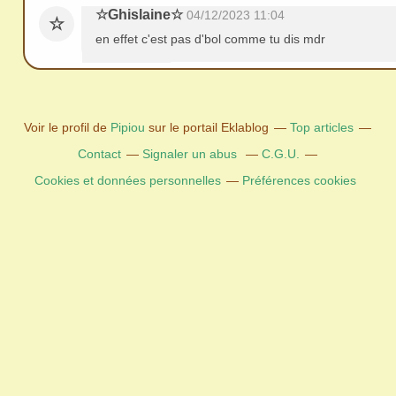
☆Ghislaine☆
04/12/2023 11:04
☆
en effet c'est pas d'bol comme tu dis mdr
Voir le profil de
Pipiou
sur le portail Eklablog
Top articles
Contact
Signaler un abus
C.G.U.
Cookies et données personnelles
Préférences cookies