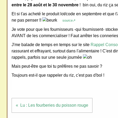
entre le 28 août et le 30 novembre
! bin oui, du riz ça s
ativ
Et si t'as acheté le produit lot/code en septembre et que 
e
ne pas penser !!
source↗
Co
mm
Je vote pour que les fournisseurs -qui fournissent- stockent
ons
AVANT de les commercialiser ! Faut arrêter les conneries
J'me balade de temps en temps sur le site
Rappel Cons
rassurant et effrayant, surtout dans l'alimentaire ! C'est 
rappels, parfois sur une seule journée
Mais peut-être que toi tu préfères ne pas savoir ?
SV
Toujours est-il que rappeler du riz, c'est pas d'bol !
P
Ne
pas
cop
ier
Lu : Les fourberies du poisson rouge
ni