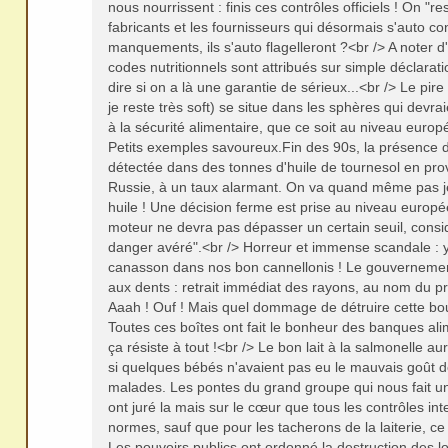
nous nourrissent : finis ces contrôles officiels ! On "re
fabricants et les fournisseurs qui désormais s'auto con
manquements, ils s'auto flagelleront ?<br /> A noter d
codes nutritionnels sont attribués sur simple déclaratio
dire si on a là une garantie de sérieux...<br /> Le pire 
je reste très soft) se situe dans les sphères qui devrai
à la sécurité alimentaire, que ce soit au niveau europ
Petits exemples savoureux.Fin des 90s, la présence d
détectée dans des tonnes d'huile de tournesol en pr
Russie, à un taux alarmant. On va quand même pas je
huile ! Une décision ferme est prise au niveau europée
moteur ne devra pas dépasser un certain seuil, con
danger avéré".<br /> Horreur et immense scandale : y
canasson dans nos bon cannellonis ! Le gouvernemen
aux dents : retrait immédiat des rayons, au nom du pr
Aaah ! Ouf ! Mais quel dommage de détruire cette bou
Toutes ces boîtes ont fait le bonheur des banques ali
ça résiste à tout !<br /> Le bon lait à la salmonelle au
si quelques bébés n'avaient pas eu le mauvais goût
malades. Les pontes du grand groupe qui nous fait u
ont juré la mais sur le cœur que tous les contrôles in
normes, sauf que pour les tacherons de la laiterie, ce
Les pouvoirs publics ont ordonné la destruction des lots.