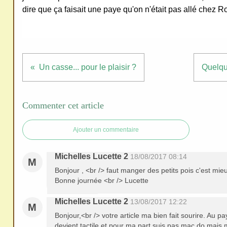
redi
dire que ça faisait une paye qu'on n'était pas allé chez 
stri
bue
r
san
Un casse... pour le plaisir ?
Quelqu
s
me
de
Commenter cet article
ma
nde
Ajouter un commentaire
r,
mer
Michelles Lucette 2
18/08/2017 08:14
M
ci
Bonjour , <br /> faut manger des petits pois c'est mi
Bonne journée <br /> Lucette
Michelles Lucette 2
13/08/2017 12:22
M
Bonjour,<br /> votre article ma bien fait sourire. Au pay
devient tactile et pour ma part suis pas mac do mais