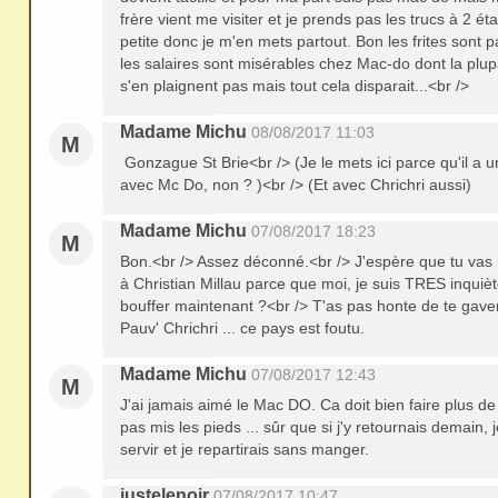
frère vient me visiter et je prends pas les trucs à 2 
petite donc je m'en mets partout. Bon les frites sont pa
les salaires sont misérables chez Mac-do dont la plup
s'en plaignent pas mais tout cela disparait...<br />
Madame Michu
08/08/2017 11:03
M
Gonzague St Brie<br /> (Je le mets ici parce qu'il a
avec Mc Do, non ? )<br /> (Et avec Chrichri aussi)
Madame Michu
07/08/2017 18:23
M
Bon.<br /> Assez déconné.<br /> J'espère que tu va
à Christian Millau parce que moi, je suis TRES inquièt
bouffer maintenant ?<br /> T'as pas honte de te gave
Pauv' Chrichri ... ce pays est foutu.
Madame Michu
07/08/2017 12:43
M
J'ai jamais aimé le Mac DO. Ca doit bien faire plus de 
pas mis les pieds ... sûr que si j'y retournais demain,
servir et je repartirais sans manger.
justelenoir
07/08/2017 10:47