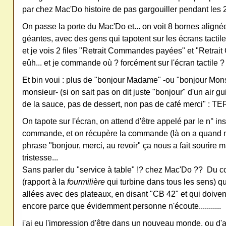
par chez Mac'Do histoire de pas gargouiller pendant les 2
ativ
On passe la porte du Mac'Do et... on voit 8 bornes aligné
e
géantes, avec des gens qui tapotent sur les écrans tactile
Co
et je vois 2 files "Retrait Commandes payées" et "Retra
mm
eûh... et je commande où ? forcément sur l'écran tactile 
ons
Et bin voui : plus de "bonjour Madame" -ou "bonjour Monsi
monsieur- (si on sait pas on dit juste "bonjour" d'un air gu
de la sauce, pas de dessert, non pas de café merci" : 
On tapote sur l'écran, on attend d'être appelé par le n° insc
SV
commande, et on récupère la commande (là on a quand 
P
phrase "bonjour, merci, au revoir" ça nous a fait sourire m
tristesse...
Ne
Sans parler du "service à table" !? chez Mac'Do ?? Du co
pas
(rapport à la
fourmilière
qui turbine dans tous les sens) q
cop
allées avec des plateaux, en disant "CB 42" et qui doivent
ier
encore parce que évidemment personne n'écoute...........
ni
j'ai eu l'impression d'être dans un nouveau monde, ou d'avo