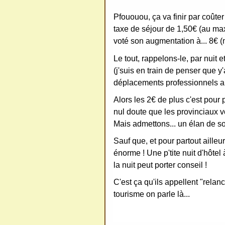
ativ
Pfououou, ça va finir par coûter
e
taxe de séjour de 1,50€ (au ma
Co
voté son augmentation à... 8€ 
mm
Le tout, rappelons-le, par nuit e
ons
(j'suis en train de penser que y'
déplacements professionnels a
Alors les 2€ de plus c'est pour
nul doute que les provinciaux vo
Mais admettons... un élan de sol
SV
Sauf que, et pour partout ailleu
P
énorme ! Une p'tite nuit d'hôtel 
Ne
la nuit peut porter conseil !
pas
C'est ça qu'ils appellent "relan
cop
tourisme on parle là...
ier
ni