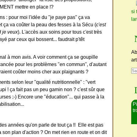
MENT mettre en place !?
si 
ns : pour moi l'idée du "je paye pas" ça va
la
et ça va coûter la peau des fesses à la Sécu (
c'est
d je veux
). L'accès aux soins pour tous c'est très
yé par ceux qui bossent... faudrait p'têt
Ab
 mal à mon avis. A voir comment ça se goupille
ar
ancée pour les problèmes "en commun", d'autant
vraient coûter moins cher aux plaignants ?
nts selon leur "qualité nutritionnelle" : "vert
upi ! ça fait pas un peu gamin non ? c'est sûr que
ourses ;-) Encore une "éducation"... qui passe à la
ilisation...
Pi
tr
des années qu'on parle de tout ça !! Elle est pas
a son plan d'action ? On met rien en route et on dit