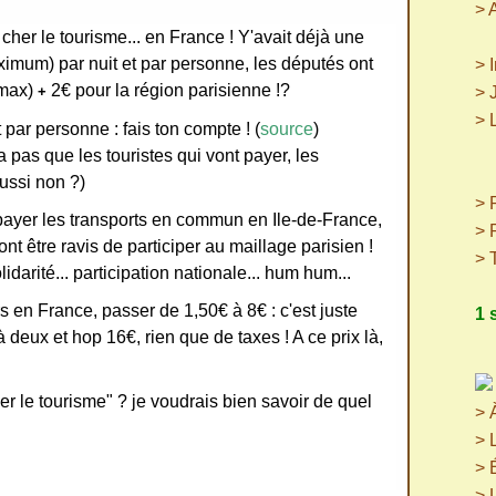
> 
 cher le tourisme... en France ! Y'avait déjà une
ximum) par nuit et par personne, les députés ont
> 
(max)
2€ pour la région parisienne !?
+
> 
> 
t par personne : fais ton compte ! (
source
)
(p
a pas que les touristes qui vont payer, les
(
ussi non ?)
> P
 payer les transports en commun en Ile-de-France,
> 
nt être ravis de participer au maillage parisien !
> 
idarité... participation nationale... hum hum...
rs en France, passer de 1,50€ à 8€ : c'est juste
1 
à deux et hop 16€, rien que de taxes ! A ce prix là,
cer le tourisme" ? je voudrais bien savoir de quel
> 
> 
> 
> 