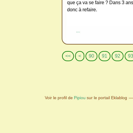
que ça va se faire ? Dans 3 ans
donc à refaire.
…
1
2
3
4
5
6
7
8
<<
<
90
91
92
9
0
0
0
0
0
0
0
0
Voir le profil de
Pipiou
sur le portail Eklablog