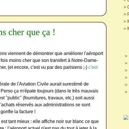
> 
> 
> 
> 
ns cher que ça !
isiens viennent de démontrer que améliorer l'aéroport
ux fois moins cher que son transfert à Notre-Dame-
r, (et encore, c'est vu par des parisiens ;-)
c'est
ale de l'Aviation Civile aurait surestimé de
 Perso ça m'épate toujours (dans le très mauvais
t "public" (fournitures, travaux, etc.) soit aussi
s d'achats réservés aux administrations se sont
gonfle la facture !
est tant mieux : elle affiche noir sur blanc ce que
 : l'aéroport actuel n'est pas du tout à jeter à la