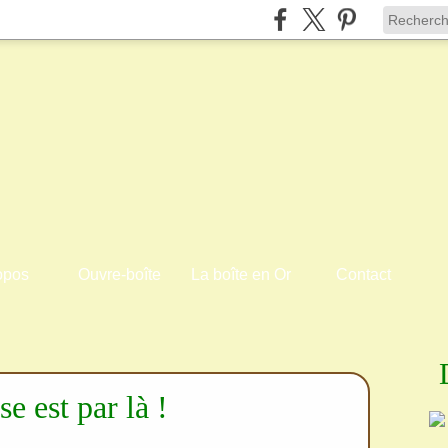
opos
Ouvre-boîte
La boîte en Or
Contact
se est par là !