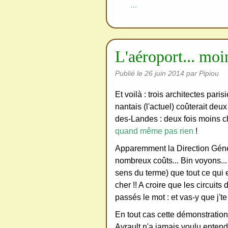
redi
…
stri
bue
r
L'aéroport... moi
san
s
Publié le
26 juin 2014
par Pipiou
me
Et voilà : trois architectes par
de
nantais (l'actuel) coûterait de
ma
des-Landes : deux fois moins che
nde
quand même pas rien
!
r,
Apparemment la Direction Génér
mer
nombreux coûts... Bin voyons...
ci
sens du terme) que tout ce qui es
cher !! A croire que les circuit
passés le mot : et vas-y que j'te 
En tout cas cette démonstration 
Ayrault n'a jamais voulu entendre