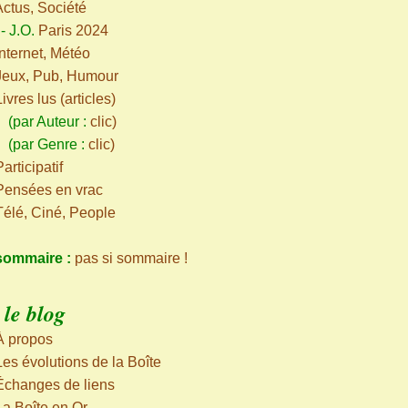
Actus, Société
-
J.O.
Paris 2024
Internet, Météo
Jeux, Pub, Humour
Livres lus (articles)
ar Auteur :
clic
)
par Genre :
clic
)
articipatif
Pensées en vrac
Télé, Ciné, People
sommaire :
pas si sommaire !
le blog
À propos
Les évolutions de la Boîte
Échanges de liens
La Boîte en Or