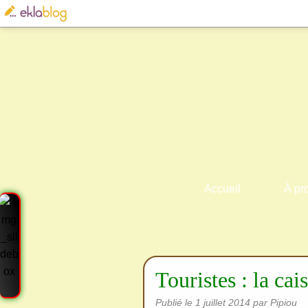
Accueil
À pr
Touristes : la cais
Publié le
1 juillet 2014
par Pipiou
Cre