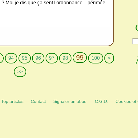
 ? Moi je dis que ça sent l'ordonnance... périmée...
99
3
94
95
96
97
98
100
>
>>
Top articles
Contact
Signaler un abus
C.G.U.
Cookies et