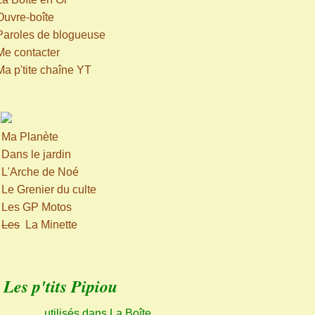
Ouvre-boîte
Paroles de blogueuse
Me contacter
Ma p'tite chaîne YT
>
Ma Planète
>
Dans le jardin
>
L'Arche de Noé
>
Le Grenier du culte
>
Les GP Motos
>
Les
La Minette
Les p'tits Pipiou
utilisés dans La Boîte,