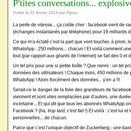
P'tites conversations... explosiv
redi
stri
Publié le
21 février 2014
par Pipiou
bue
r
La perte de vitesse... ça coûte cher : facebook vient de 
(échanges instantanés par téléphone) pour 19 milliards d
san
s
Ce qui m'a éclaté c'est la part que vont toucher, à priori, 
me
WhatsApp : 250 millions... chacun ! Et voilà comment une p
tout (par rapport aux géants de l'internet) se fait des 0 et d
de
ma
Un tel prix pour une si petite boîte ? Que nenni : un tel pri
nde
données des utilisateurs ! Chaque mois, 450 millions de 
r,
WhatsApp ! Alors forcément des données... y'en a !!!
mer
Serait-ce le danger de la folie des grandeurs de facebook
ci
viennent et sont vites remplacées par d'autres, une durée
incertaine... Et qui dit que tous les abonnés WhatsApp ont
Facebook ? (
ha, trop tard, c'est fait !
) Et voilà : c'est lui e
personnelles... de chacun.
Parce que c'est l'unique objectif de Zuckerberg : une b