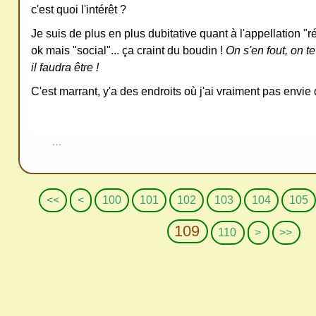
c'est quoi l'intérêt ?
Je suis de plus en plus dubitative quant à l'appellation "r
ok mais "social"... ça craint du boudin !
On s'en fout, on te
il faudra être !
C'est marrant, y'a des endroits où j'ai vraiment pas envie 
…
<<
<
100
101
102
103
104
105
109
1
1
1
1
1
1
1
110
>
>>
2
3
4
5
6
7
8
0
0
0
0
0
0
0