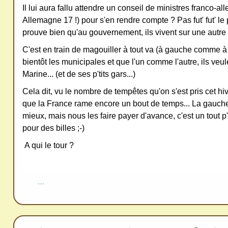
Il lui aura fallu attendre un conseil de ministres franco-a
ativ
Allemagne 17 !) pour s'en rendre compte ? Pas fut' fut' le 
e
prouve bien qu'au gouvernement, ils vivent sur une autre 
Co
C'est en train de magouiller à tout va (à gauche comme à 
mm
bientôt les municipales et que l'un comme l'autre, ils veule
ons
Marine... (et de ses p'tits gars...)
Cela dit, vu le nombre de tempêtes qu'on s'est pris cet hiv
que la France rame encore un bout de temps... La gauche 
mieux, mais nous les faire payer d'avance, c'est un tout p'
pour des billes ;-)
SV
A qui le tour ?
P
Ne
pas
…
cop
ier
ni