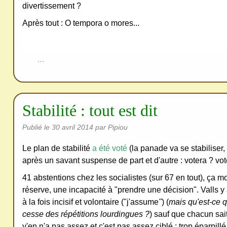
redi
divertissement ?
stri
Après tout : O tempora o mores...
bue
r
san
…
s
me
de
Stabilité : tout est dit
ma
nde
Publié le
30 avril 2014
par Pipiou
r,
Le plan de stabilité
a été voté
(la panade va se stabiliser, 
mer
après un savant suspense de part et d'autre : votera ? vo
ci
41 abstentions chez les socialistes (sur 67 en tout), ça 
réserve, une incapacité à "prendre une décision". Valls y
à la fois incisif et volontaire ("j'assume
"
) (
mais qu'est-ce qu
cesse des répétitions lourdingues ?
) sauf que chacun sait
y'en n'a pas assez et c'est pas assez ciblé : trop éparpill