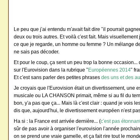
ativ
e
Co
Le peu que j'ai entendu m'avait fait dire "il pourrait gagne
mm
deux ou trois autres. Et voilà c'est fait. Mais visuellement
ons
ce que je regarde, un homme ou femme ? Un mélange des
ne sais pas décoder.
Et pour le coup, ça sent un peu trop la bonne occasion... q
sur l'Eurovision dans la rubrique "
Européennes 2014
" fr
Et c'est sans parler des petites phrases
des uns et des aut
SV
Je croyais que l'Eurovision était un divertissement, une 
P
musicale ou LA CHANSON primait, même si au fil du tem
Ne
bon, y'a pas que ça... Mais là c'est clair : quand je vois 
pas
dis que, aujourd'hui, le divertissement européen n'est pas
cop
Ha si : la France est arrivée dernière... (
c'est pas étonnant
ier
sûr de pas avoir à organiser l'eurovision l'année prochaine 
ni
on se prend une vraie gamelle, et ça fait rire tout le monde.