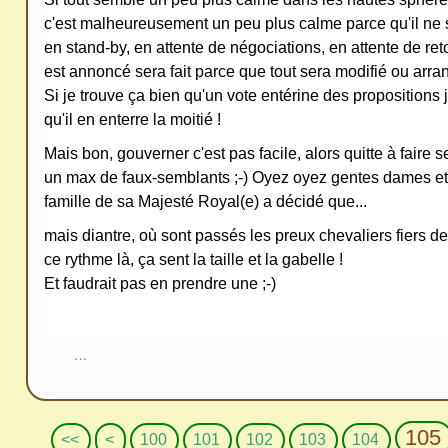
c'est malheureusement un peu plus calme parce qu'il ne se
en stand-by, en attente de négociations, en attente de ret
est annoncé sera fait parce que tout sera modifié ou arra
Si je trouve ça bien qu'un vote entérine des propositions 
qu'il en enterre la moitié !
Mais bon, gouverner c'est pas facile, alors quitte à faire s
un max de faux-semblants ;-) Oyez oyez gentes dames et
famille de sa Majesté Royal(e) a décidé que...
mais diantre, où sont passés les preux chevaliers fiers d
ce rythme là, ça sent la taille et la gabelle !
Et faudrait pas en prendre une ;-)
…
105
<<
<
100
101
102
103
104