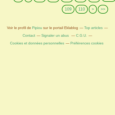
1
1
1
1
1
1
1
109
110
>
>>
2
3
4
5
6
7
8
0
0
0
0
0
0
0
Voir le profil de
Pipiou
sur le portail Eklablog
Top articles
Contact
Signaler un abus
C.G.U.
Cookies et données personnelles
Préférences cookies