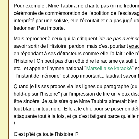
Pour exemple : Mme Taubira ne chante pas (ni ne fredonne
cérémonie de commémoration de l'abolition de l'esclavag
interprété par une soliste, elle l'écoutait et n'a pas jugé u
fredonner. Peu importe.
Mais reprocher à ceux qui la critiquent [
de ne pas avoir 
savoir sortir de l'Histoire, pardon, mais c'est pourtant
exa
en répondant à ses détracteurs comme elle l'a fait : elle n
l'Histoire ! On peut pas d'un côté dire le racisme ça suffit, 
etc., et appeler l'hymne national "
Marseillaise karaoké
" s
"l'instant de mémoire" est trop important... faudrait savoir !
Quand je lis ses propos via les lignes du paragraphe (du l
hold-up sur l'histoire" j'ai l'impression de lire un vieux dis
être sincère. Je suis sûre que Mme Taubira aimerait bien q
tout blanc ni tout noir... Elle a le chic pour se poser en d
attaquante tout à la fois, et ça c'est fatigant parce qu'elle 
!
C'est p'têt ça toute l'histoire !?