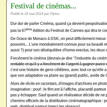
redi
Festival de cinémas...
stri
bue
Publié le
16 mai 2014
par Pipiou
r
Dur dur de parler Cinéma, quand ça devient peopolisation 
san
ème
pas la 67
édition du Festival de Cannes qui dira le con
s
De Grace de Monaco à DSK, on peut difficilement mieux 
me
pouvoirs... L'une mondialement connue pour sa beauté et
de
aussi ?) pour son déséquilibre d'homo-erectus, les deux on
ma
Forcément le cinéma (devrais-je dire "l'industrie du ciném
nde
rentable et qu'il y a forcément de l'argent à gagner parce 
r,
c'est une histoire de gens célèbres, avec tout ce qu'elle 
mer
que son adaptation va plaire au (grand) public, avide de G
ci
Alors de récits en racontars, d'images d'archives en phot
imagination : pouf : le film est à l'affiche, placardé partou
pas y échapper. Sauf quand un réalisateur décide de ne
chemins officiels de la distribution cinématographique : pou
web, distribué partout (merci les réseaux).