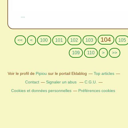
…
104
<<
<
100
101
102
103
105
1
1
1
1
1
1
1
109
110
>
>>
2
3
4
5
6
7
8
0
0
0
0
0
0
0
Voir le profil de
Pipiou
sur le portail Eklablog
Top articles
Contact
Signaler un abus
C.G.U.
Cookies et données personnelles
Préférences cookies