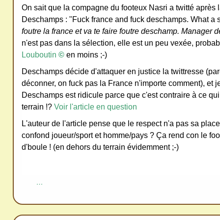
On sait que la compagne du footeux Nasri a twitté après l
ativ
Deschamps : "Fuck france and fuck deschamps. What a s
e
foutre la france et va te faire foutre deschamp. Manager 
Co
n'est pas dans la sélection, elle est un peu vexée, proba
mm
Louboutin
©
en moins ;-)
ons
Deschamps décide d'attaquer en justice la twittresse (pa
déconner, on fuck pas la France n'importe comment), et je l
Deschamps est ridicule parce que c'est contraire à ce qui do
terrain !?
Voir l'article en question
L'auteur de l'article pense que le respect n'a pas sa place 
SV
confond joueur/sport et homme/pays ? Ça rend con le foo
P
d'boule ! (en dehors du terrain évidemment ;-)
Ne
pas
cop
…
ier
ni