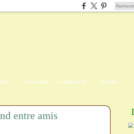
opos
Ouvre-boîte
La boîte en Or
Contact
nd entre amis