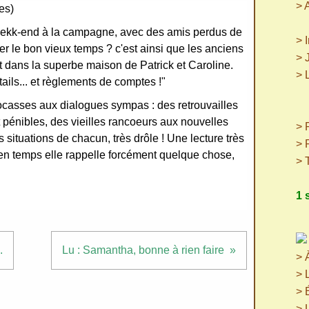
> 
es)
wekk-end à la campagne, avec des amis perdus de
> 
r le bon vieux temps ? c'est ainsi que les anciens
> 
dans la superbe maison de Patrick et Caroline.
> 
ails... et règlements de comptes !"
(p
cocasses aux dialogues sympas : des retrouvailles
(
 pénibles, des vieilles rancoeurs aux nouvelles
> P
 situations de chacun, très drôle ! Une lecture très
> 
en temps elle rappelle forcément quelque chose,
> 
1 
.
Lu : Samantha, bonne à rien faire
> 
> 
> 
> 