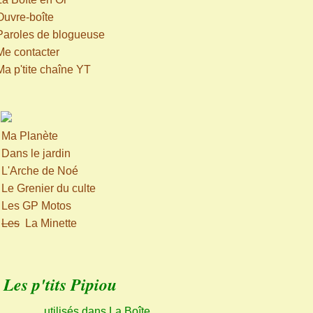
Ouvre-boîte
Paroles de blogueuse
Me contacter
Ma p'tite chaîne YT
>
Ma Planète
>
Dans le jardin
>
L'Arche de Noé
>
Le Grenier du culte
>
Les GP Motos
>
Les
La Minette
Les p'tits Pipiou
utilisés dans La Boîte,