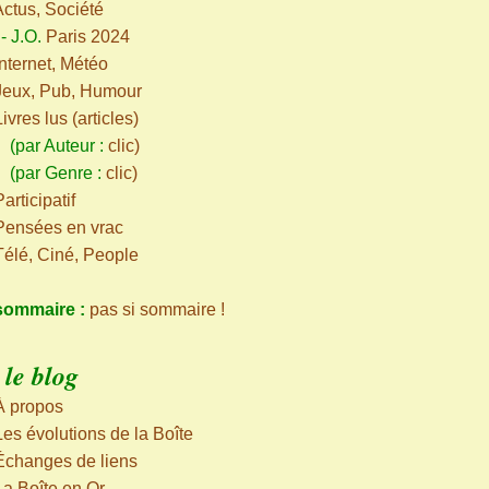
Actus, Société
-
J.O.
Paris 2024
Internet, Météo
Jeux, Pub, Humour
Livres lus (articles)
ar Auteur :
clic
)
par Genre :
clic
)
articipatif
Pensées en vrac
Télé, Ciné, People
sommaire :
pas si sommaire !
le blog
À propos
Les évolutions de la Boîte
Échanges de liens
La Boîte en Or