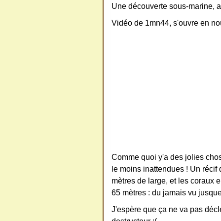
Une découverte sous-marine, au
ativ
Vidéo de 1mn44, s'ouvre en nou
e
Co
mm
ons
SV
P
Ne
Comme quoi y'a des jolies chose
pas
le moins inattendues ! Un récif
mètres de large, et les coraux 
cop
65 mètres : du jamais vu jusque
ier
ni
J'espère que ça ne va pas déc