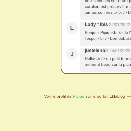
belles choses sur notre 
coralien est préservé, m
jamais son nez...<br /> 
Lady * Ibis
24/01/2022
L
Bonjour Pipiou<br /> Je l
l'espoir<br /> Bon début
justelenoir
24/01/2022
J
Hello<br /> un petit tour
moment beau sur la plane
Voir le profil de
Pipiou
sur le portail Eklablog