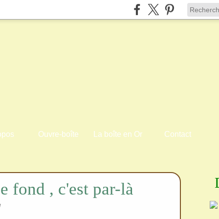
opos
Ouvre-boîte
La boîte en Or
Contact
e fond , c'est par-là
u