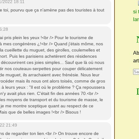
1/2022 18:11
 toi, pourvu que ça n'amène pas des touristes à tout
si 
la
6:28
ai pris plein les yeux !<br /> Pour le tourisme de
e à mes congénères ¿!<br /> Quand j'étais môme, nos
la cueillette du muguet, des girolles, coulemelles et
Ab
mort. Puis les parisiens achetèrent des résidences
ar
 découvrirent ces joies simples... Sauf que là où nous
tir nos couteaux-serpettes pour couper délicatement
de muguet, ils arrachaient avec frénésie. Nous leur
céder mais ils nous ont alors toisés, comme de gros
à leurs yeux : "Il est où le problème ? Ça repoussera
l n'y avait plus rien. C'était fin des années 70.<br />
es moyens de transport et du tourisme de masse, le
 je me montre sceptique quant au respect de ce
 Mais que de belles images !<br /> Bisous !
22 21:49
ens de regarder ton lien.<br /> On trouve encore de