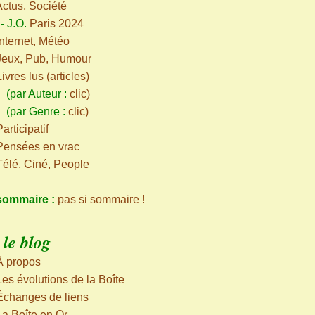
Actus, Société
-
J.O.
Paris 2024
Internet, Météo
Jeux, Pub, Humour
Livres lus (articles)
ar Auteur :
clic
)
par Genre :
clic
)
articipatif
Pensées en vrac
Télé, Ciné, People
sommaire :
pas si sommaire !
le blog
À propos
Les évolutions de la Boîte
Échanges de liens
La Boîte en Or