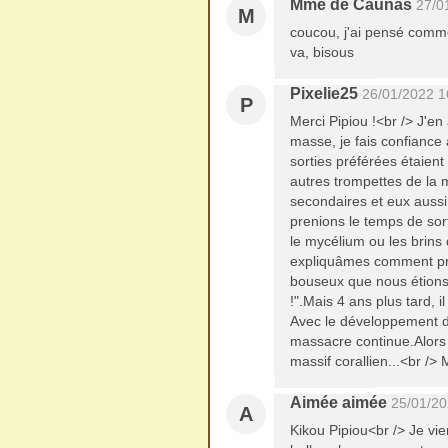
Mme de Caunas
27/0
M
coucou, j'ai pensé comme
va, bisous
Pixelie25
26/01/2022 1
P
Merci Pipiou !<br /> J'en 
masse, je fais confianc
sorties préférées étaient 
autres trompettes de la 
secondaires et eux aussi
prenions le temps de sor
le mycélium ou les brins 
expliquâmes comment pro
bouseux que nous étions 
!".Mais 4 ans plus tard, i
Avec le développement d
massacre continue.Alors
massif corallien...<br />
Aimée aimée
25/01/20
A
Kikou Pipiou<br /> Je vi