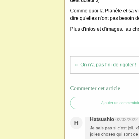
destructeur :(
redi
stri
Comme quoi la Planète et sa vie
bue
dire qu'elles n'ont pas besoin de
r
Plus d'infos et d'images,
au ch
san
s
me
de
On n'a pas fini de rigoler !
ma
nde
r,
Commenter cet article
mer
ci
Ajouter un commentai
Hatsushio
02/02/2022
H
Je sais pas si c'est joli.
jolies choses qui sont de