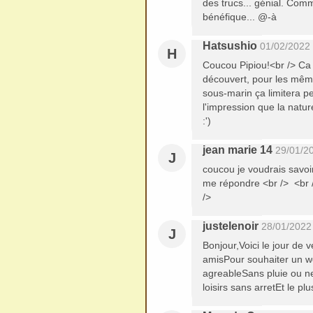
des trucs... génial. Comm
bénéfique... @-à
Hatsushio
01/02/2022
H
Coucou Pipiou!<br /> Ca 
découvert, pour les mêmes
sous-marin ça limitera p
l'impression que la natu
:')
jean marie 14
29/01/2
J
coucou je voudrais savoi
me répondre 
/>
justelenoir
28/01/2022
J
Bonjour,Voici le jour de 
amisPour souhaiter un w
agreableSans pluie ou ne
loisirs sans arretEt le p