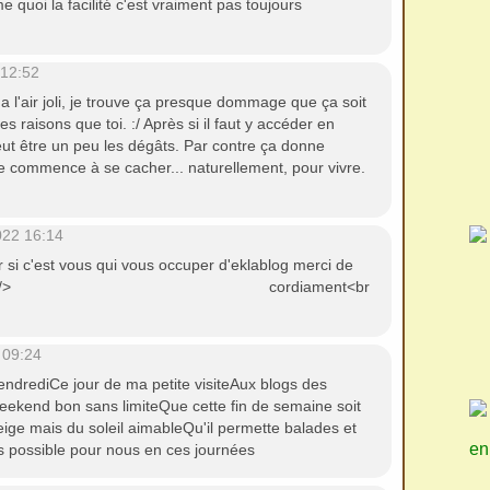
e quoi la facilité c'est vraiment pas toujours
 12:52
a l'air joli, je trouve ça presque dommage que ça soit
 raisons que toi. :/ Après si il faut y accéder en
eut être un peu les dégâts. Par contre ça donne
re commence à se cacher... naturellement, pour vivre.
022 16:14
r si c'est vous qui vous occuper d'eklablog merci de
<br /> <br /> cordiament<br
 09:24
vendrediCe jour de ma petite visiteAux blogs des
eekend bon sans limiteQue cette fin de semaine soit
ige mais du soleil aimableQu'il permette balades et
en
lus possible pour nous en ces journées