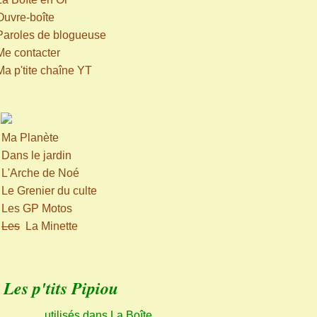
Ouvre-boîte
Paroles de blogueuse
Me contacter
Ma p'tite chaîne YT
>
Ma Planète
>
Dans le jardin
>
L'Arche de Noé
>
Le Grenier du culte
>
Les GP Motos
>
Les
La Minette
Les p'tits Pipiou
utilisés dans La Boîte,