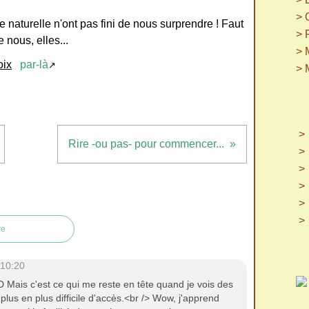
> 
 naturelle n'ont pas fini de nous surprendre ! Faut
> 
 nous, elles...
> 
oix
par-là
↗
> 
Rire -ou pas- pour commencer...
re
 10:20
 xD Mais c'est ce qui me reste en tête quand je vois des
 plus en plus difficile d'accès.<br /> Wow, j'apprend