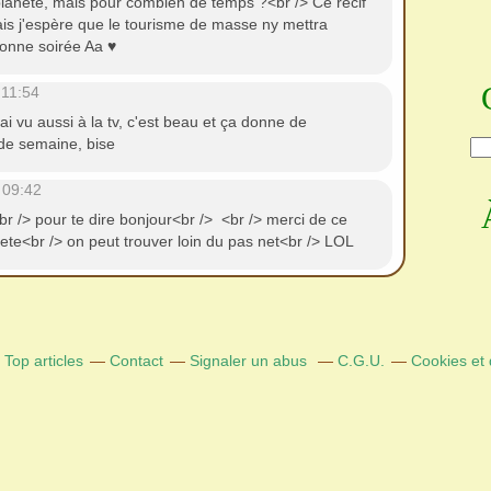
planète, mais pour combien de temps ?<br /> Ce récif
ais j'espère que le tourisme de masse ny mettra
Bonne soirée Aa ♥
 11:54
'ai vu aussi à la tv, c'est beau et ça donne de
 de semaine, bise
 09:42
<br /> pour te dire bonjour<br /> <br /> merci de ce
te<br /> on peut trouver loin du pas net<br /> LOL
Top articles
Contact
Signaler un abus
C.G.U.
Cookies et