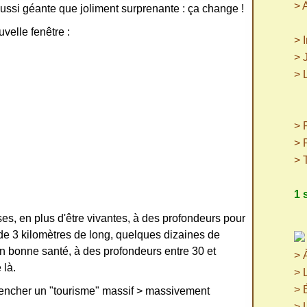
> 
ssi géante que joliment surprenante : ça change !
velle fenêtre :
> 
> 
> 
(p
(
> P
> 
> 
1 
s, en plus d'être vivantes, à des profondeurs pour
 de 3 kilomètres de long, quelques dizaines de
en bonne santé, à des profondeurs entre 30 et
> 
 là.
> 
> 
lencher un "tourisme" massif > massivement
> 