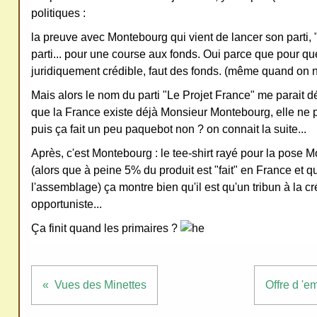
politiques :
ativ
la preuve avec Montebourg qui vient de lancer son parti, 
e
parti... pour une course aux fonds. Oui parce que pour que
Co
juridiquement crédible, faut des fonds. (même quand on n
mm
ons
Mais alors le nom du parti "Le Projet France" me parait déb
que la France existe déjà Monsieur Montebourg, elle ne pe
puis ça fait un peu paquebot non ? on connait la suite...
Après, c'est Montebourg : le tee-shirt rayé pour la pose 
(alors que à peine 5% du produit est "fait" en France et qu
SV
l'assemblage) ça montre bien qu'il est qu'un tribun à la créd
P
opportuniste...
Ne
Ça finit quand les primaires ?
pas
cop
ier
Vues des Minettes
Offre d 'em
ni