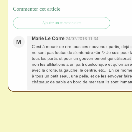
redi
Commenter cet article
stri
bue
Ajouter un commentaire
r
san
Marie Le Corre
24/07/2016 11:34
s
M
C'est à mourir de rire tous ces nouveaux partis, déjà 
me
ne sont pas foutus de s'entendre.<br /> Je suis pour 
de
tous les partis et pour un gouvernement qui utilise
ma
non les affiliations à un parti quelconque et qu'on arrê
avec la droite, la gauche, le centre, etc... En ce mome
nde
à tous un petit seau, une pelle, et de les envoyer fair
r,
châteaux de sable en bord de mer tant ils sont immatu
mer
ci