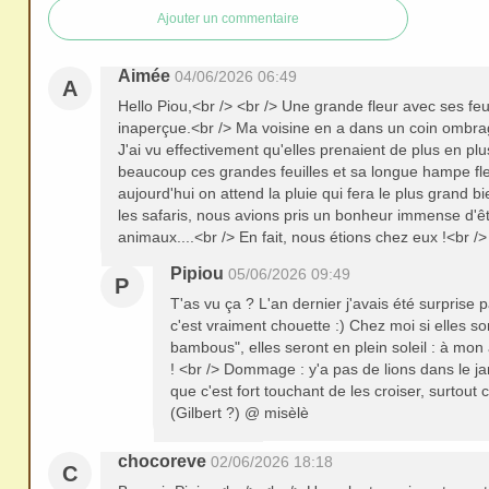
redi
Ajouter un commentaire
stri
bue
Aimée
04/06/2026 06:49
A
r
Hello Piou,<br /> <br /> Une grande fleur avec ses feu
san
inaperçue.<br /> Ma voisine en a dans un coin ombrag
J'ai vu effectivement qu'elles prenaient de plus en pl
s
beaucoup ces grandes feuilles et sa longue hampe fle
me
aujourd'hui on attend la pluie qui fera le plus grand b
de
les safaris, nous avions pris un bonheur immense d'ê
animaux....<br /> En fait, nous étions chez eux !<br 
ma
nde
Pipiou
05/06/2026 09:49
P
r,
T'as vu ça ? L'an dernier j'avais été surprise par
c'est vraiment chouette :) Chez moi si elles so
mer
bambous", elles seront en plein soleil : à mon a
ci
! <br /> Dommage : y'a pas de lions dans le jar
que c'est fort touchant de les croiser, surtout
(Gilbert ?) @ misèlè
chocoreve
02/06/2026 18:18
C