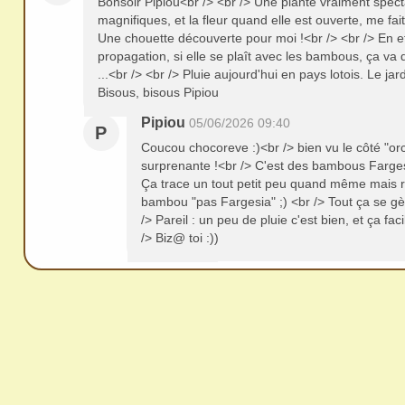
Bonsoir Pipiou<br /> <br /> Une plante vraiment spectac
magnifiques, et la fleur quand elle est ouverte, me fa
Une chouette découverte pour moi !<br /> <br /> En effe
propagation, si elle se plaît avec les bambous, ça va d
...<br /> <br /> Pluie aujourd'hui en pays lotois. Le jard
Bisous, bisous Pipiou
Pipiou
05/06/2026 09:40
P
Coucou chocoreve :)<br /> bien vu le côté "orc
surprenante !<br /> C'est des bambous Farges
Ça trace un tout petit peu quand même mais ri
bambou "pas Fargesia" ;) <br /> Tout ça se gèr
/> Pareil : un peu de pluie c'est bien, et ça fac
/> Biz@ toi :))