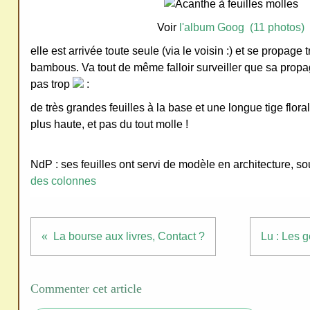
ativ
Voir
l'album Goog (11 photos)
e
elle est arrivée toute seule (via le voisin :) et se propage 
Co
bambous. Va tout de même falloir surveiller que sa prop
mm
pas trop
:
ons
de très grandes feuilles à la base et une longue tige flora
plus haute, et pas du tout molle !
NdP : ses feuilles ont servi de modèle en architecture, 
des colonnes
SV
P
Ne
La bourse aux livres, Contact ?
Lu : Les g
pas
cop
ier
Commenter cet article
ni