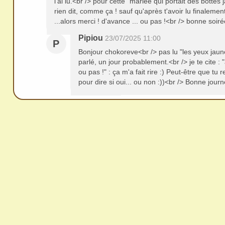
l'ai lu.<br /> pour cette "mariée qui portait des bottes
rien dit, comme ça ! sauf qu'après t'avoir lu finalement 
...alors merci ! d'avance ... ou pas !<br /> bonne soirée
Pipiou
23/07/2025 11:00
P
Bonjour chokoreve<br /> pas lu "les yeux jau
parlé, un jour probablement.<br /> je te cite : "
ou pas !" : ça m'a fait rire :) Peut-être que tu
pour dire si oui... ou non :))<br /> Bonne jour