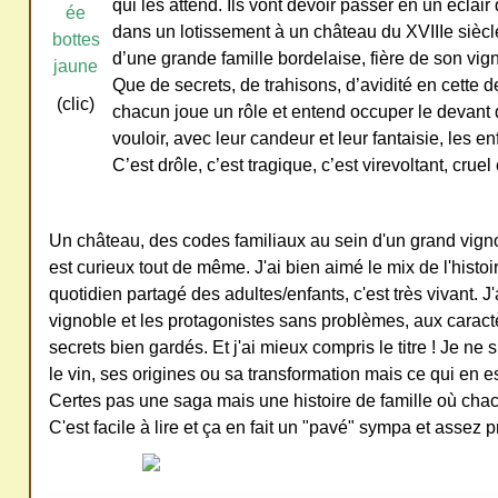
qui les attend. Ils vont devoir passer en un éclair
ativ
dans un lotissement à un château du XVIIIe siècl
d’une grande famille bordelaise, fière de son vig
e
Que de secrets, de trahisons, d’avidité en cette 
Co
(clic)
chacun joue un rôle et entend occuper le devant 
mm
vouloir, avec leur candeur et leur fantaisie, les en
ons
C’est drôle, c’est tragique, c’est virevoltant, cruel 
Un château, des codes familiaux au sein d'un grand vignob
est curieux tout de même. J'ai bien aimé le mix de l'histoir
SV
quotidien partagé des adultes/enfants, c'est très vivant. J
P
vignoble et les protagonistes sans problèmes, aux caractè
secrets bien gardés. Et j'ai mieux compris le titre ! Je ne
Ne
le vin, ses origines ou sa transformation mais ce qui en est
pas
Certes pas une saga mais une histoire de famille où chac
cop
C'est facile à lire et ça en fait un "pavé" sympa et assez p
ier
ni