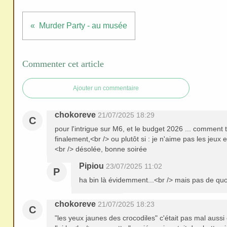
redi
stri
Murder Party - au musée
bue
r
san
Commenter cet article
s
me
Ajouter un commentaire
de
ma
chokoreve
21/07/2025 18:29
C
nde
pour l'intrigue sur M6, et le budget 2026 ... comment t
r,
finalement,<br /> ou plutôt si : je n'aime pas les jeux 
<br /> désolée, bonne soirée
mer
ci
Pipiou
23/07/2025 11:02
P
ha bin là évidemment...<br /> mais pas de quoi
chokoreve
21/07/2025 18:23
C
"les yeux jaunes des crocodiles" c'était pas mal aussi 