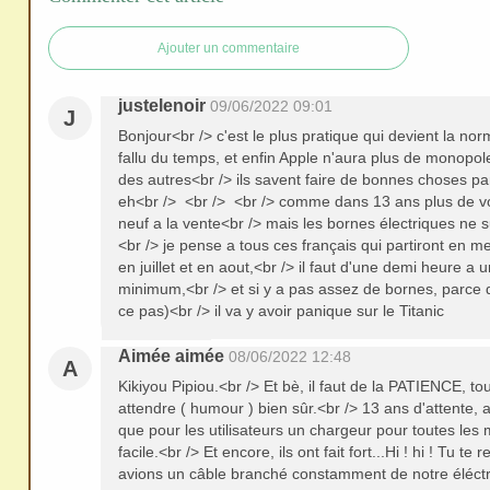
redi
stri
Ajouter un commentaire
bue
r
justelenoir
09/06/2022 09:01
J
san
Bonjour<br /> c'est le plus pratique qui devient la norm
s
fallu du temps, et enfin Apple n'aura plus de monopol
me
des autres<br /> ils savent faire de bonnes choses p
eh<br /> <br /> <br /> comme dans 13 ans plus de v
de
neuf a la vente<br /> mais les bornes électriques ne 
ma
<br /> je pense a tous ces français qui partiront en
en juillet et en aout,<br /> il faut d'une demi heure a
nde
minimum,<br /> et si y a pas assez de bornes, parce qu
r,
ce pas)<br /> il va y avoir panique sur le Titanic
mer
Aimée aimée
ci
08/06/2022 12:48
A
Kikiyou Pipiou.<br /> Et bè, il faut de la PATIENCE, tout
attendre ( humour ) bien sûr.<br /> 13 ans d'attente, 
que pour les utilisateurs un chargeur pour toutes les
facile.<br /> Et encore, ils ont fait fort...Hi ! hi ! Tu t
avions un câble branché constamment de notre éléctr