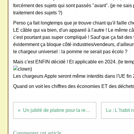
forcément des sujets qui sont passés "avant". (je ne sais p
ativ
traitement des sujets ?)
e
Perso ça fait longtemps que je trouve chiant qu'il faille 
Co
LE câble qui va bien, d'un appareil à l'autre ! Le même c
mm
c'est pourtant pas super compliqué ! Sauf que ça fait des
ons
évidemment ça bloque côté industries/vendeurs, d'ailleur
le chargeur universel : la pomme ne serait pas écolo ?
Mais c'est ENFIN décidé ! Et applicable en 2024. (le temps
)
Les chargeurs Apple seront même interdits dans l'UE fin 
SV
P
Quand on voit les chiffres des économies ET des déchets
Ne
pas
Un jubilé de platine pour la reine
cop
ier
ni
Commenter cet article