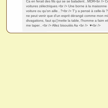
Ca en ferait des fils qui se se baladent...MDR<br /> C
voitures zélectriques.<br /> Une borne à la maisonne e
voiture ou qu'on aille...?<br /> T'y a pensé à celle-là 
ne peut venir que d'un esprit dérangé comme mon mi
divagations, faut qu'j'mette la table, l'homme a faim et si
me taper...<br /> Allez bisouiiiis Aa <br /> ♥<br />